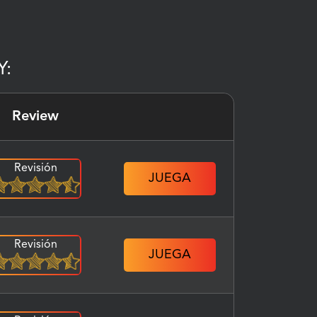
Y:
Review
Revisión
JUEGA
Revisión
JUEGA