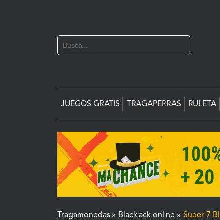
JUEGOS GRATIS
TRAGAPERRAS
RULETA
Tragamonedas
»
Blackjack online
»
Super 7 B