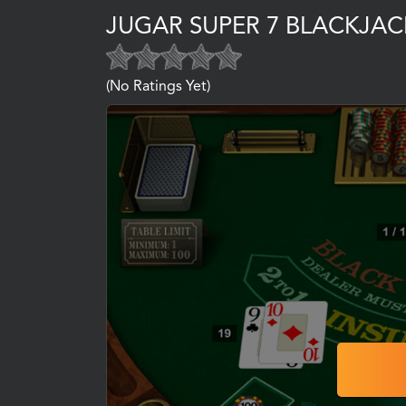
JUGAR SUPER 7 BLACKJAC
(No Ratings Yet)