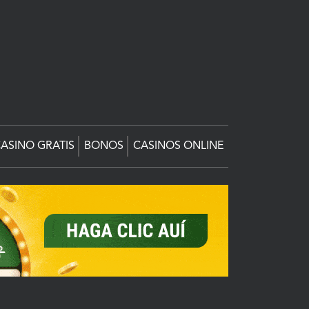
ASINO GRATIS
BONOS
CASINOS ONLINE