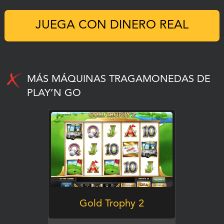
JUEGA CON DINERO REAL
MÁS MÁQUINAS TRAGAMONEDAS DE
PLAY’N GO
JUEGA
Gold Trophy 2