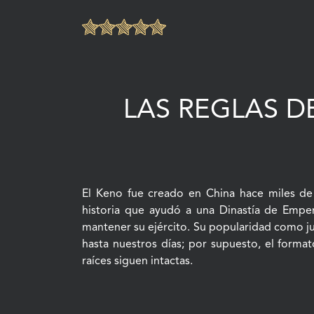
LAS REGLAS D
El Keno fue creado en China hace miles de 
historia que ayudó a una Dinastía de Emper
mantener su ejército. Su popularidad como j
hasta nuestros días; por supuesto, el forma
raíces siguen intactas.