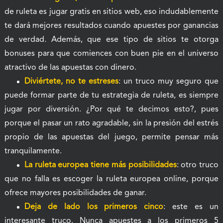
de ruleta es jugar gratis en sitios web, eso indudablemente
te dará mejores resultados cuando apuestes por ganancias
de verdad. Además, que ese tipo de sitios te otorga
bonuses para que comiences con buen pie en el universo
atractivo de las apuestas con dinero.
Diviértete, no te estreses
: un truco muy seguro que
puede formar parte de tu estrategia de ruleta, es siempre
jugar por diversión. ¿Por qué te decimos esto?, pues
porque el pasar un rato agradable, sin la presión del estrés
propio de las apuestas del juego, permite pensar más
tranquilamente.
La ruleta europea tiene más posibilidades
: otro truco
que no falla es escoger la ruleta europea online, porque
ofrece mayores posibilidades de ganar.
Deja de lado los primeros cinco
: este es un
interesante truco. Nunca apuestes a los primeros 5