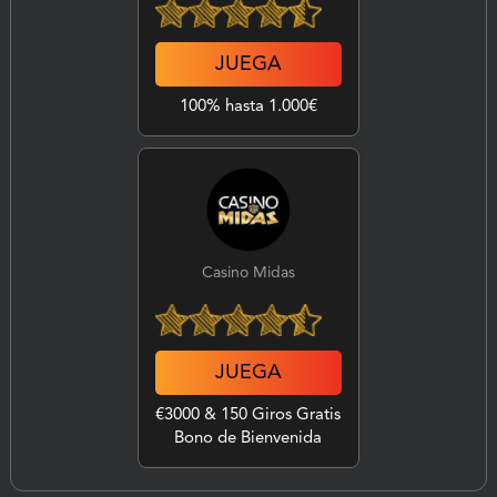
JUEGA
100% hasta 1.000€
Casino Midas
JUEGA
€3000 & 150 Giros Gratis
Bono de Bienvenida