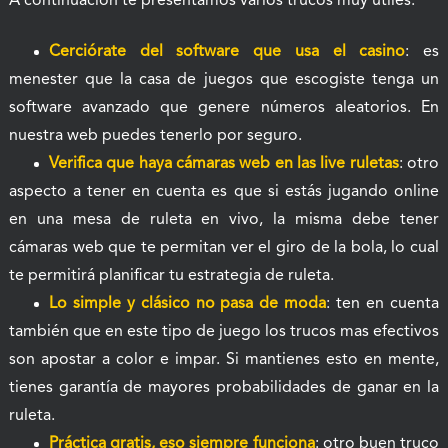
A continuación te presentamos varios trucos muy útiles:
Cerciórate del software que usa el casino
: es
menester que la casa de juegos que escogiste tenga un
software avanzado que genere números aleatorios. En
nuestra web puedes tenerlo por seguro.
Verifica que haya cámaras web en las live ruletas
: otro
aspecto a tener en cuenta es que si estás jugando online
en una mesa de ruleta en vivo, la misma debe tener
cámaras web que te permitan ver el giro de la bola, lo cual
te permitirá planificar tu estrategia de ruleta.
Lo simple y clásico no pasa de moda
: ten en cuenta
también que en este tipo de juego los trucos mas efectivos
son apostar a color e impar. Si mantienes esto en mente,
tienes garantía de mayores probabilidades de ganar en la
ruleta.
Práctica gratis, eso siempre funciona
: otro buen truco