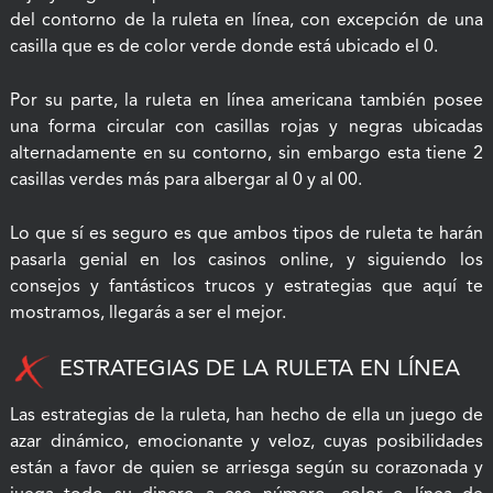
del contorno de la ruleta en línea, con excepción de una
casilla que es de color verde donde está ubicado el 0.
Por su parte, la ruleta en línea americana también posee
una forma circular con casillas rojas y negras ubicadas
alternadamente en su contorno, sin embargo esta tiene 2
casillas verdes más para albergar al 0 y al 00.
Lo que sí es seguro es que ambos tipos de ruleta te harán
pasarla genial en los casinos online, y siguiendo los
consejos y fantásticos trucos y estrategias que aquí te
mostramos, llegarás a ser el mejor.
ESTRATEGIAS DE LA RULETA EN LÍNEA
Las estrategias de la ruleta, han hecho de ella un juego de
azar dinámico, emocionante y veloz, cuyas posibilidades
están a favor de quien se arriesga según su corazonada y