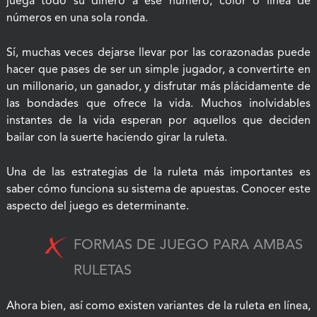
juega todo su dinero a ese número, color o línea de
números en una sola ronda.
Sí, muchas veces dejarse llevar por las corazonadas puede
hacer que pases de ser un simple jugador, a convertirte en
un millonario, un ganador, y disfrutar más plácidamente de
las bondades que ofrece la vida. Muchos inolvidables
instantes de la vida esperan por aquellos que deciden
bailar con la suerte haciendo girar la ruleta.
Una de las estrategias de la ruleta más importantes es
saber cómo funciona su sistema de apuestas. Conocer este
aspecto del juego es determinante.
FORMAS DE JUEGO PARA AMBAS
RULETAS
Ahora bien, así como existen variantes de la ruleta en línea,