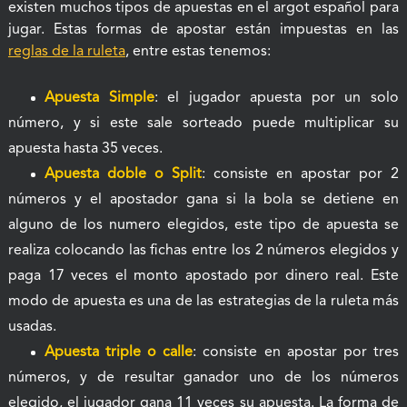
existen muchos tipos de apuestas en el argot español para
jugar. Estas formas de apostar están impuestas en las
reglas de la ruleta
, entre estas tenemos:
Apuesta Simple
: el jugador apuesta por un solo
número, y si este sale sorteado puede multiplicar su
apuesta hasta 35 veces.
Apuesta doble o Split
: consiste en apostar por 2
números y el apostador gana si la bola se detiene en
alguno de los numero elegidos, este tipo de apuesta se
realiza colocando las fichas entre los 2 números elegidos y
paga 17 veces el monto apostado por dinero real. Este
modo de apuesta es una de las estrategias de la ruleta más
usadas.
Apuesta triple o calle
: consiste en apostar por tres
números, y de resultar ganador uno de los números
elegido, el jugador gana 11 veces su apuesta. La forma de