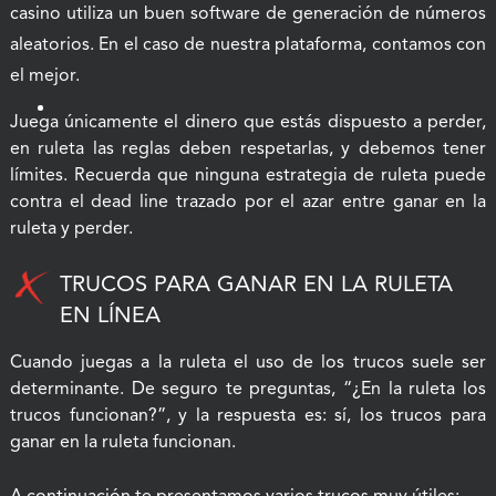
casino utiliza un buen software de generación de números
aleatorios. En el caso de nuestra plataforma, contamos con
el mejor.
Juega únicamente el dinero que estás dispuesto a perder,
en ruleta las reglas deben respetarlas, y debemos tener
límites. Recuerda que ninguna estrategia de ruleta puede
contra el dead line trazado por el azar entre ganar en la
ruleta y perder.
TRUCOS PARA GANAR EN LA RULETA
EN LÍNEA
Cuando juegas a la ruleta el uso de los trucos suele ser
determinante. De seguro te preguntas, “¿En la ruleta los
trucos funcionan?”, y la respuesta es: sí, los trucos para
ganar en la ruleta funcionan.