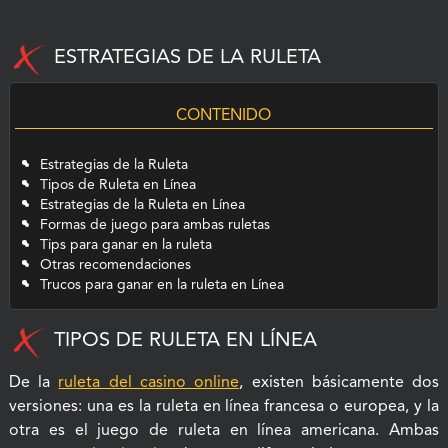
ESTRATEGIAS DE LA RULETA
CONTENIDO
Estrategias de la Ruleta
Tipos de Ruleta en Línea
Estrategias de la Ruleta en Línea
Formas de juego para ambas ruletas
Tips para ganar en la ruleta
Otras recomendaciones
Trucos para ganar en la ruleta en Línea
TIPOS DE RULETA EN LÍNEA
De la
ruleta del casino online
, existen básicamente dos
versiones: una es la ruleta en línea francesa o europea, y la
otra es el juego de ruleta en línea americana. Ambas