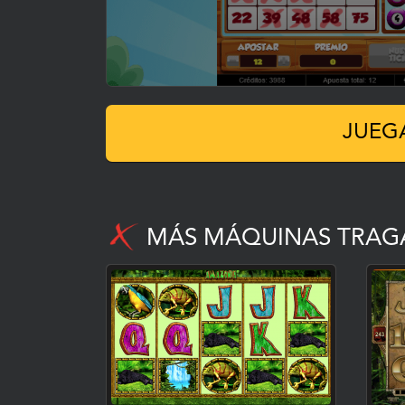
JUEG
MÁS MÁQUINAS TRAG