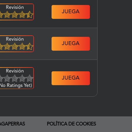
Revisión
JUEGA
Revisión
JUEGA
Revisión
JUEGA
No Ratings Yet)
AGAPERRAS
POLÍTICA DE COOKIES