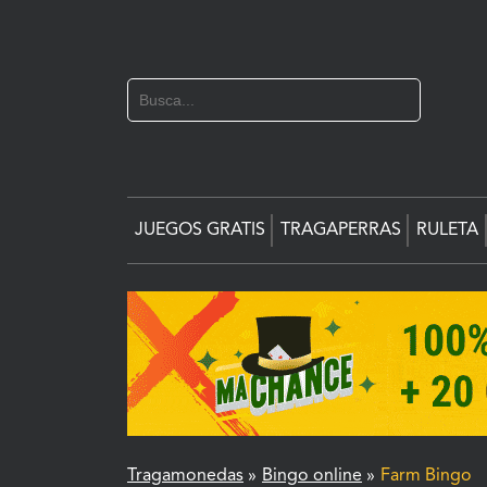
JUEGOS GRATIS
TRAGAPERRAS
RULETA
Tragamonedas
»
Bingo online
»
Farm Bingo