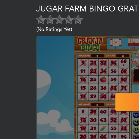
JUGAR FARM BINGO GRAT
(No Ratings Yet)