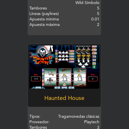
Wild Símbolo
Tambores
5
Líneas (paylines)
5
Apuesta mínima
0.01
Apuesta máxima
2
JUEGA
Haunted House
Tipos:
Tragamonedas clásicas
Proveedor:
Playtech
Tambores
3