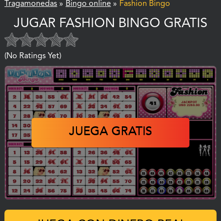
Tragamonedas
»
Bingo online
»
Fashion Bingo
JUGAR FASHION BINGO GRATIS
(No Ratings Yet)
JUEGA GRATIS