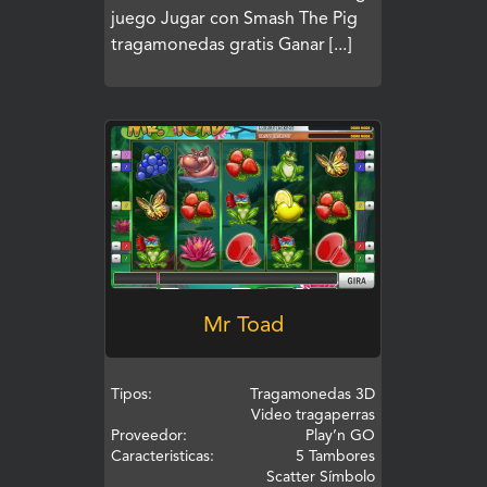
juego Jugar con Smash The Pig
tragamonedas gratis Ganar [...]
JUEGA
Mr Toad
Tipos:
Tragamonedas 3D
Video tragaperras
Proveedor:
Play’n GO
Caracteristicas:
5 Tambores
Scatter Símbolo