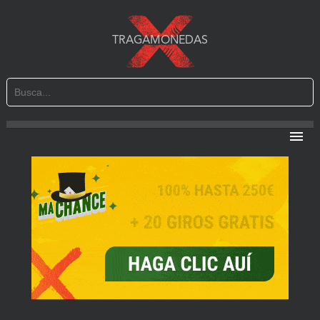
TRAGAMONEDAS