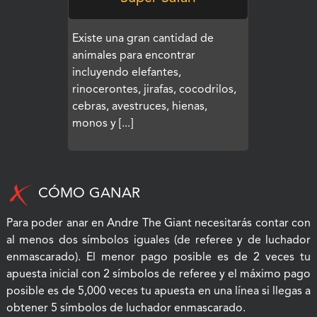
Existe una gran cantidad de
animales para encontrar
incluyendo elefantes,
rinocerontes, jirafas, cocodrilos,
cebras, avestruces, hienas,
monos y [...]
CÓMO GANAR
Para poder anar en Andre The Giant necesitarás contar con
al menos dos símbolos iguales (de referee y de luchador
enmascarado). El menor pago posible es de 2 veces tu
apuesta inicial con 2 símbolos de referee y el máximo pago
posible es de 5,000 veces tu apuesta en una línea si llegas a
obtener 5 símbolos de luchador enmascarado.