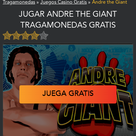
Tragamonedas
»
Juegos Casino Gratis
»
Andre the Giant
JUGAR ANDRE THE GIANT
TRAGAMONEDAS GRATIS
JUEGA GRATIS