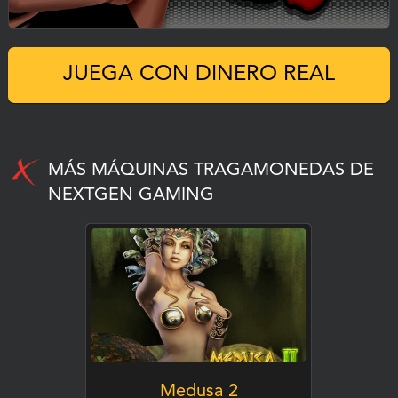
JUEGA CON DINERO REAL
MÁS MÁQUINAS TRAGAMONEDAS DE
NEXTGEN GAMING
JUEGA
Medusa 2