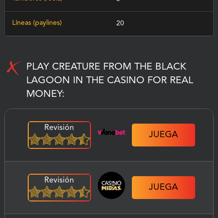
Líneas (paylines)
20
PLAY CREATURE FROM THE BLACK
LAGOON IN THE CASINO FOR REAL
MONEY:
Revisión
JUEGA
Revisión
JUEGA