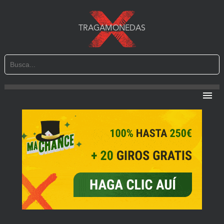
TRAGAMONEDAS