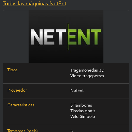
Todas las máquinas NetEnt
Tipos
Tragamonedas 3D
Video tragaperras
Proveedor
NetEnt
Caracteristicas
5 Tambores
Tiradas gratis
Wild Símbolo
Tambores (reels)
5