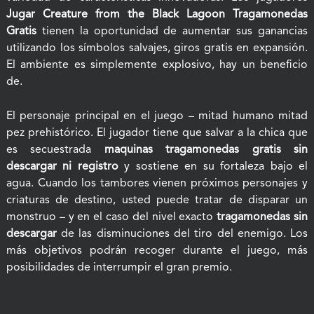
Jugar Creature from the Black Lagoon Tragamonedas
Gratis
tienen la oportunidad de aumentar sus ganancias
utilizando los símbolos salvajes, giros gratis en expansión.
El ambiente es simplemente explosivo, hay un beneficio
de.
El personaje principal en el juego – mitad humano mitad
pez prehistórico. El jugador tiene que salvar a la chica que
es secuestrada
maquinas tragamonedas gratis sin
descargar ni registro
y sostiene en su fortaleza bajo el
agua. Cuando los tambores vienen próximos personajes y
criaturas de destino, usted puede tratar de disparar un
monstruo – y en el caso del nivel exacto
tragamonedas sin
descargar
de las disminuciones del tiro del enemigo. Los
más objetivos podrán recoger durante el juego, más
posibilidades de interrumpir el gran premio.