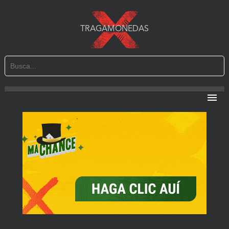
TRAGAMONEDAS