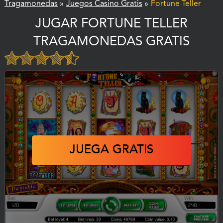
Tragamonedas
»
Juegos Casino Gratis
»
Fortune Teller
JUGAR FORTUNE TELLER
TRAGAMONEDAS GRATIS
JUEGA GRATIS