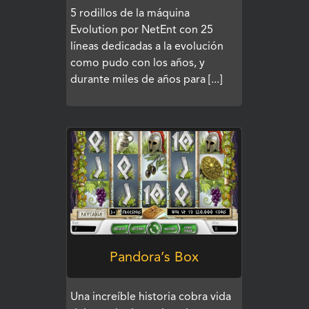
5 rodillos de la máquina
Evolution por NetEnt con 25
líneas dedicadas a la evolución
como pudo con los años, y
durante miles de años para [...]
JUEGA
Pandora’s Box
Una increíble historia cobra vida