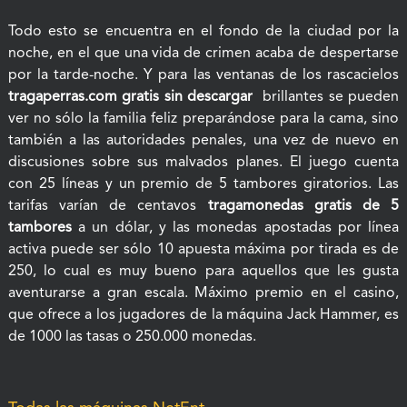
Todo esto se encuentra en el fondo de la ciudad por la
noche, en el que una vida de crimen acaba de despertarse
por la tarde-noche. Y para las ventanas de los rascacielos
tragaperras.com gratis sin descargar
brillantes se pueden
ver no sólo la familia feliz preparándose para la cama, sino
también a las autoridades penales, una vez de nuevo en
discusiones sobre sus malvados planes. El juego cuenta
con 25 líneas y un premio de 5 tambores giratorios. Las
tarifas varían de centavos
tragamonedas gratis de 5
tambores
a un dólar, y las monedas apostadas por línea
activa puede ser sólo 10 apuesta máxima por tirada es de
250, lo cual es muy bueno para aquellos que les gusta
aventurarse a gran escala. Máximo premio en el casino,
que ofrece a los jugadores de la máquina Jack Hammer, es
de 1000 las tasas o 250.000 monedas.