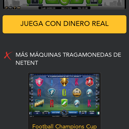
JUEGA CON DINERO REAL
MÁS MÁQUINAS TRAGAMONEDAS DE
NETENT
JUEGA
Football Champions Cup