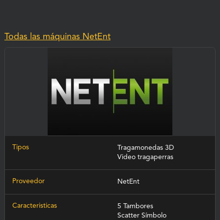
Todas las máquinas NetEnt
Tipos
Tragamonedas 3D
Video tragaperras
Proveedor
NetEnt
Caracteristicas
5 Tambores
Scatter Símbolo