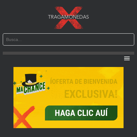
TRAGAMONEDAS