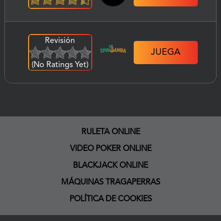
Revisión
JUEGA
(No Ratings Yet)
RULETA ONLINE
VIDEO POKER ONLINE
BLACKJACK ONLINE
MÁQUINAS TRAGAPERRAS
POLÍTICA DE COOKIES