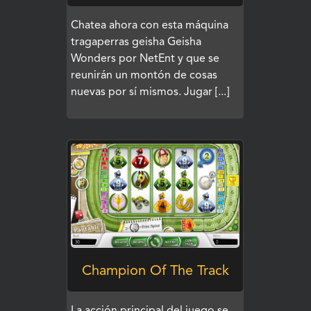
Chatea ahora con esta máquina
tragaperras geisha Geisha
Wonders por NetEnt y que se
reunirán un montón de cosas
nuevas por sí mismos. Jugar [...]
JUEGA
Champion Of The Track