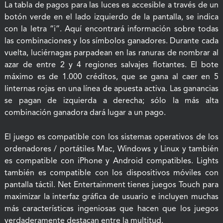
La tabla de pagos para las luces es accesible a través de un
botón verde en el lado izquierdo de la pantalla, se indica
con la letra “i”. Aquí encontrará información sobre todas
las combinaciones y los símbolos ganadores. Durante cada
vuelta, luciérnagas parpadean en las ranuras de nombrar al
azar de entre 2 y 4 regiones salvajes flotantes. El bote
máximo es de 1.000 créditos, que se gana al caer en 5
linternas rojas en una línea de apuesta activa. Las ganancias
se pagan de izquierda a derecha; sólo la más alta
combinación ganadora dará lugar a un pago.
El juego es compatible con los sistemas operativos de los
ordenadores / portátiles Mac, Windows y Linux y también
es compatible con iPhone y Android compatibles. Lights
también es compatible con los dispositivos móviles con
pantalla táctil. Net Entertainment tienes juegos Touch para
maximizar la interfaz gráfica de usuario e incluyen muchas
más características ingeniosas que hacen que los juegos
verdaderamente destacan entre la multitud.