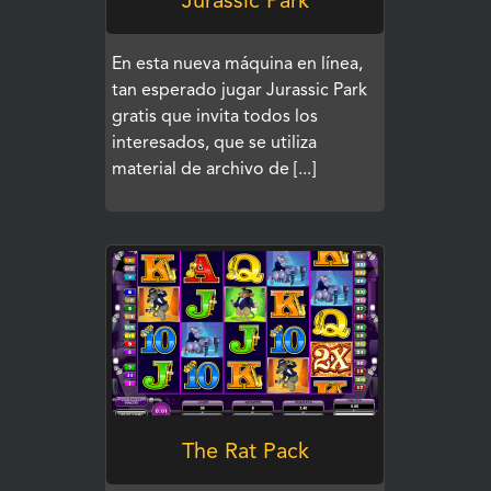
Jurassic Park
En esta nueva máquina en línea,
tan esperado jugar Jurassic Park
gratis que invita todos los
interesados, que se utiliza
material de archivo de [...]
JUEGA
The Rat Pack