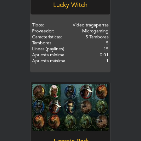
Lucky Witch
Tipos:
Video tragaperras
Proveedor:
Microgaming
Caracteristicas:
5 Tambores
Tambores
5
Líneas (paylines)
15
Apuesta mínima
0.01
Apuesta máxima
1
JUEGA