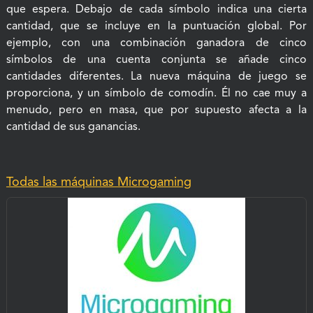
que espera. Debajo de cada símbolo indica una cierta
cantidad, que se incluye en la puntuación global. Por
ejemplo, con una combinación ganadora de cinco
símbolos de una cuenta conjunta se añade cinco
cantidades diferentes. La nueva máquina de juego se
proporciona, y un símbolo de comodín. Él no cae muy a
menudo, pero en masa, que por supuesto afecta a la
cantidad de sus ganancias.
Todas las máquinas Microgaming