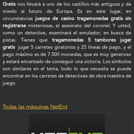
Gratis
nos llevará a uno de los castillos más antiguos y de
miedo al futuro de Europa. Es en este lugar, en
circunstancias
juegos de casino tragamonedas gratis sin
registrarse
misteriosas, el asesinato del coronel. Y usted,
como un detective, examinará el emulador, en busca de
pistas. Tienes que
tragamonedas 5 tambores jugar
gratis
jugar 5 carretes giratorios y 25 líneas de pago, y el
pago máximo es de 7.500 monedas, que es muy generoso
y estará encantado de conseguir una victoria. Los símbolos
son similares en el tema, todo lo que necesita se puede
encontrar en los carretes de detectives de obra maestra de
juego.
Todas las máquinas NetEnt