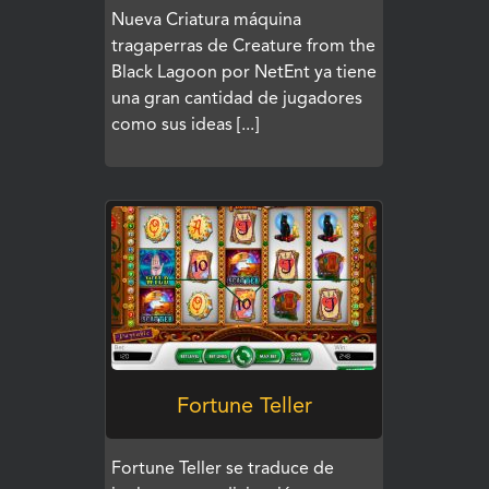
Nueva Criatura máquina
tragaperras de Creature from the
Black Lagoon por NetEnt ya tiene
una gran cantidad de jugadores
como sus ideas [...]
JUEGA
Fortune Teller
Fortune Teller se traduce de