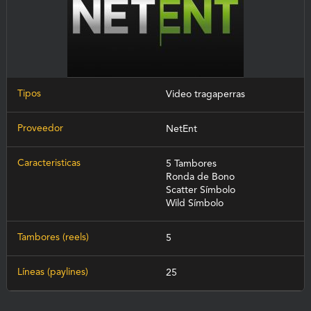
Tipos
Video tragaperras
Proveedor
NetEnt
Caracteristicas
5 Tambores
Ronda de Bono
Scatter Símbolo
Wild Símbolo
Tambores (reels)
5
Líneas (paylines)
25