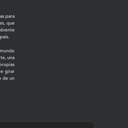
as para
es, que
biente
país.
 mundo
rte, una
propias
e girar
a de un