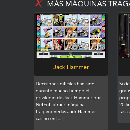
MÁS MÁQUINAS TRAG
Jack Hammer
Decisiones difíciles han sido
Si de
durante mucho tiempo el
grati
privilegio de Jack Hammer por
propi
NetEnt, atraer máquina
20 lí
tragamonedas Jack Hammer
tasas 
casino en [...]