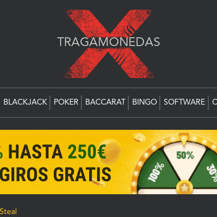
TRAGAMONEDAS
BLACKJACK
POKER
BACCARAT
BINGO
SOFTWARE
C
Steal