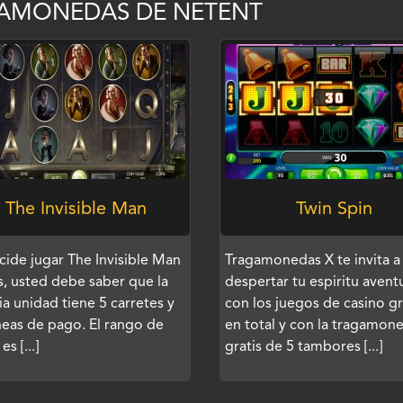
AMONEDAS DE NETENT
The Invisible Man
Twin Spin
cide jugar The Invisible Man
Tragamonedas X te invita a
s, usted debe saber que la
despertar tu espiritu avent
a unidad tiene 5 carretes y
con los juegos de casino gr
neas de pago. El rango de
en total y con la tragamon
es [...]
gratis de 5 tambores [...]