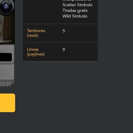
Scatter Símbolo
Tiradas gratis
Wild Símbolo
Tambores
5
(reels)
Líneas
9
(paylines)