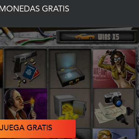
AMONEDAS GRATIS
JUEGA GRATIS