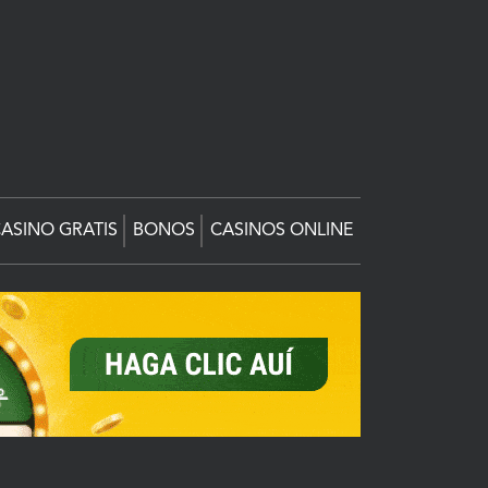
ASINO GRATIS
BONOS
CASINOS ONLINE