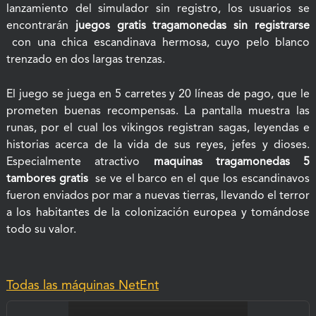
lanzamiento del simulador sin registro, los usuarios se
encontrarán
juegos gratis tragamonedas sin registrarse
con una chica escandinava hermosa, cuyo pelo blanco
trenzado en dos largas trenzas.
El juego se juega en 5 carretes y 20 líneas de pago, que le
prometen buenas recompensas. La pantalla muestra las
runas, por el cual los vikingos registran sagas, leyendas e
historias acerca de la vida de sus reyes, jefes y dioses.
Especialmente atractivo
maquinas tragamonedas 5
tambores gratis
se ve el barco en el que los escandinavos
fueron enviados por mar a nuevas tierras, llevando el terror
a los habitantes de la colonización europea y tomándose
todo su valor.
Todas las máquinas NetEnt