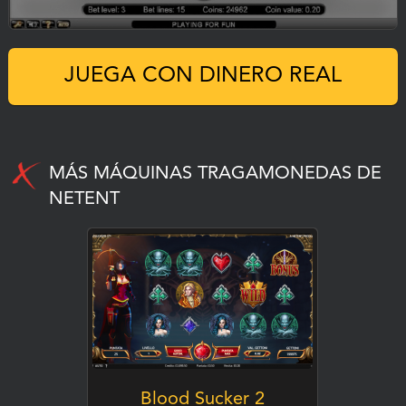
JUEGA CON DINERO REAL
MÁS MÁQUINAS TRAGAMONEDAS DE
NETENT
JUEGA
Blood Sucker 2