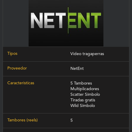
Tipos
Video tragaperras
Proveedor
NetEnt
Caracteristicas
5 Tambores
Multiplicadores
Scatter Símbolo
Tiradas gratis
Wild Símbolo
Tambores (reels)
5