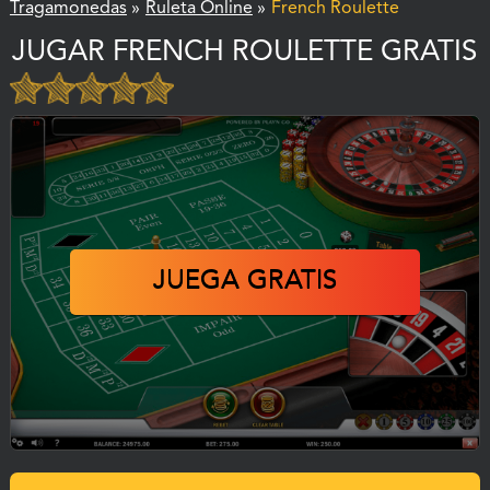
Tragamonedas
»
Ruleta Online
»
French Roulette
JUGAR FRENCH ROULETTE GRATIS
JUEGA GRATIS