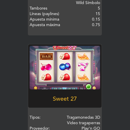
Wild Símbolo
Tambores
5
Líneas (paylines)
15
Apuesta mínima
0.15
Apuesta máxima
0.75
JUEGA
Sweet 27
Tipos:
Tragamonedas 3D
Video tragaperras
Proveedor:
Play’n GO