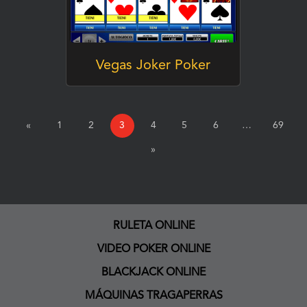
Vegas Joker Poker
«
1
2
3
4
5
6
…
69
»
RULETA ONLINE
VIDEO POKER ONLINE
BLACKJACK ONLINE
MÁQUINAS TRAGAPERRAS