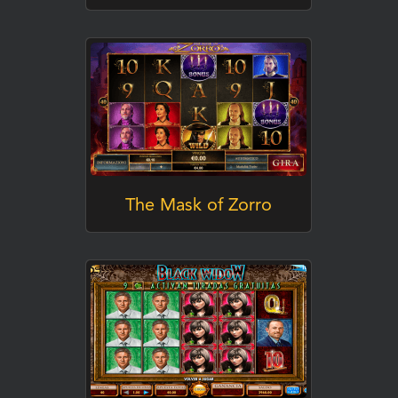
JUEGA
The Mask of Zorro
JUEGA