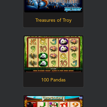
Treasures of Troy
JUEGA
100 Pandas
JUEGA