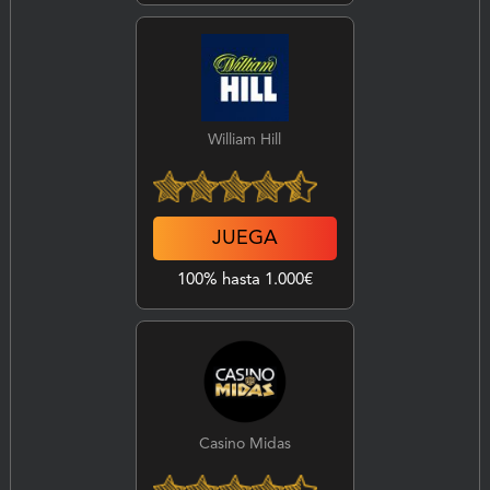
William Hill
JUEGA
100% hasta 1.000€
Casino Midas