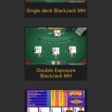
Single deck BlackJack MH
JUEGA
Double Exposure
BlackJack MH
JUEGA