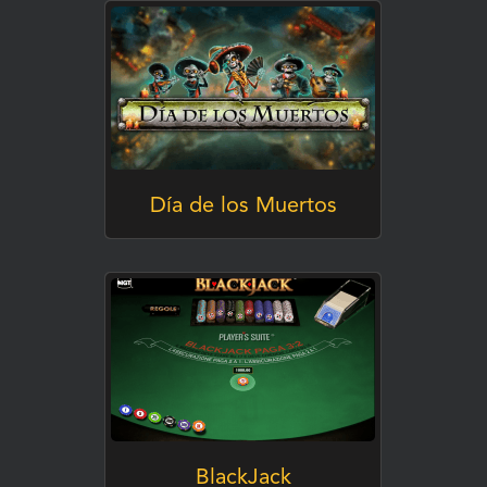
JUEGA
Día de los Muertos
JUEGA
BlackJack