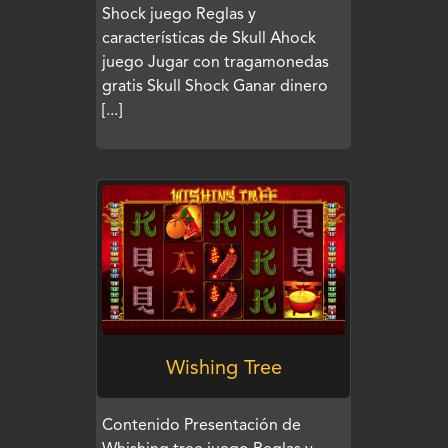
Shock juego Reglas y
características de Skull Ahock
juego Jugar con tragamonedas
gratis Skull Shock Ganar dinero
[...]
JUEGA
Wishing Tree
Contenido Presentación de