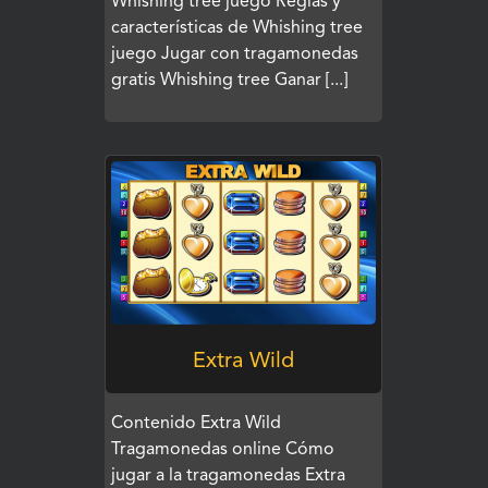
Whishing tree juego Reglas y
características de Whishing tree
juego Jugar con tragamonedas
gratis Whishing tree Ganar [...]
JUEGA
Extra Wild
Contenido Extra Wild
Tragamonedas online Cómo
jugar a la tragamonedas Extra