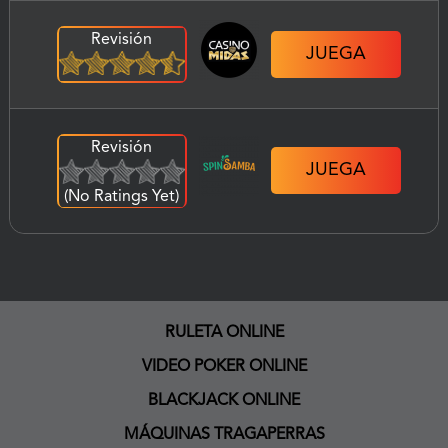
Revisión
JUEGA
Revisión
JUEGA
(No Ratings Yet)
RULETA ONLINE
VIDEO POKER ONLINE
BLACKJACK ONLINE
MÁQUINAS TRAGAPERRAS