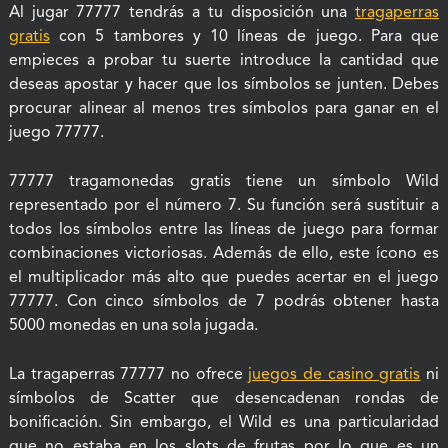
Al jugar 77777 tendrás a tu disposición una
tragaperras
gratis
con 5 tambores y 10 líneas de juego. Para que
empieces a probar tu suerte introduce la cantidad que
deseas apostar y hacer que los símbolos se junten. Debes
procurar alinear al menos tres símbolos para ganar en el
juego 77777.
77777 tragamonedas gratis tiene un símbolo Wild
representado por el número 7. Su función será sustituir a
todos los símbolos entre las líneas de juego para formar
combinaciones victoriosas. Además de ello, este ícono es
el multiplicador más alto que puedes acertar en el juego
77777. Con cinco símbolos de 7 podrás obtener hasta
5000 monedas en una sola jugada.
La tragaperras 77777 no ofrece
juegos de casino gratis
ni
símbolos de Scatter que desencadenan rondas de
bonificación. Sin embargo, el Wild es una particularidad
que no estaba en los slots de frutas por lo que es un