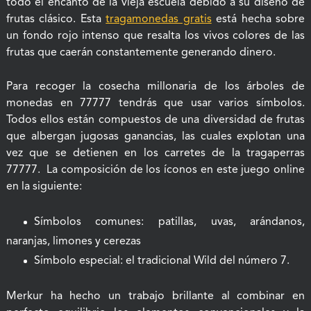
todo el encanto de la vieja escuela debido a su diseño de
frutas clásico. Esta
tragamonedas gratis
está hecha sobre
un fondo rojo intenso que resalta los vivos colores de las
frutas que caerán constantemente generando dinero.
Para recoger la cosecha millonaria de los árboles de
monedas en 77777 tendrás que usar varios símbolos.
Todos ellos están compuestos de una diversidad de frutas
que albergan jugosas ganancias, las cuales explotan una
vez que se detienen en los carretes de la tragaperras
77777. La composición de los íconos en este juego online
en la siguiente:
Símbolos comunes: patillas, uvas, arándanos,
naranjas, limones y cerezas
Símbolo especial: el tradicional Wild del número 7.
Merkur ha hecho un trabajo brillante al combinar en