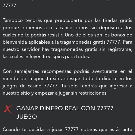
77777.
Tampoco tendrás que preocuparte por las tiradas gratis
porque ponemos a tu alcance bonos sin depósito a los
cuales no te podrás resistir. Uno de ellos son los bonos de
bienvenida aplicables a la tragamonedas gratis 77777. Para
nuestro servidor hay tragamonedas gratis sin registrarse,
las cuales influyen free spins para todos.
Con semejantes recompensas podrás aventurarte en el
mundo de la apuesta sin arriesgar todo tu dinero en los
juegos de casino 77777. Tu solo tendrás que ingresar a
nuestro sitio y empezar a jugar sin restricciones.
GANAR DINERO REAL CON 77777
JUEGO
Cuando te decidas a jugar 77777 notarás que estás ante