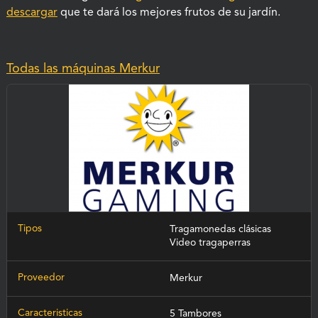
descargar
que te dará los mejores frutos de su jardín.
Todas las máquinas Merkur
Tipos
Tragamonedas clásicas
Video tragaperras
Proveedor
Merkur
Caracteristicas
5 Tambores