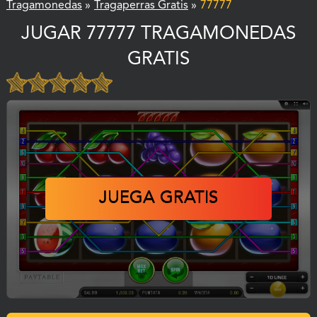
Tragamonedas
»
Tragaperras Gratis
»
77777
JUGAR 77777 TRAGAMONEDAS
GRATIS
JUEGA GRATIS