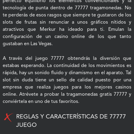
perfecto equilibrio los elementos convencionales y la
tecnología de punta dentro de 77777 tragamonedas. No
te perderás de esos rasgos que siempre te gustaron de los
slots de frutas sin renunciar a unos gráficos nítidos y
atractivos que Merkur ha ideado para ti. Emulan la
configuración de un casino online de los que tanto
gustaban en Las Vegas.
A través del juego 77777 obtendrás la diversión que
estabas esperando. La continuidad de los movimientos es
rápida, hay un sonido fluido y dinamismo en el aparato. Tal
slot sin duda tiene un sello de calidad puesto por una
empresa que realiza juegos para los mejores casinos
online. Atrévete a probar la tragamonedas gratis 77777 y
conviértela en uno de tus favoritos.
REGLAS Y CARACTERÍSTICAS DE 77777
JUEGO