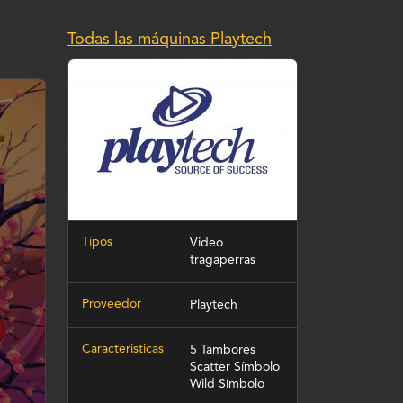
Todas las máquinas Playtech
Tipos
Video
tragaperras
Proveedor
Playtech
Caracteristicas
5 Tambores
Scatter Símbolo
Wild Símbolo