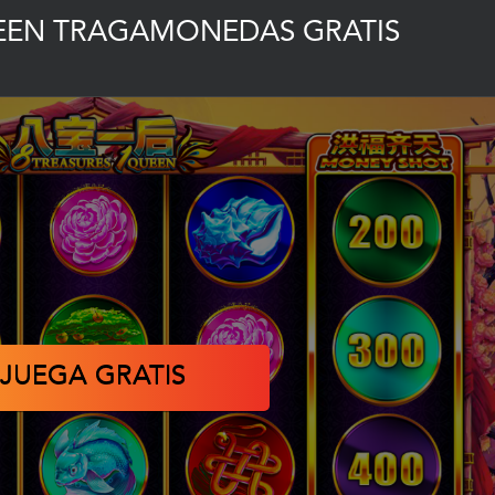
UEEN TRAGAMONEDAS GRATIS
JUEGA GRATIS