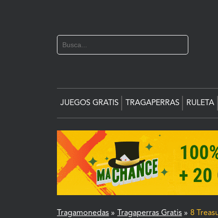
JUEGOS GRATIS
TRAGAPERRAS
RULETA
Tragamonedas
»
Tragaperras Gratis
»
8 Treas