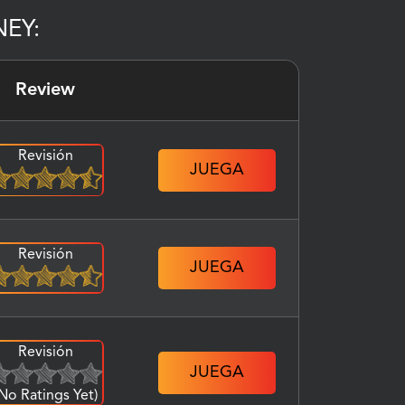
NEY:
Review
Revisión
JUEGA
Revisión
JUEGA
Revisión
JUEGA
No Ratings Yet)