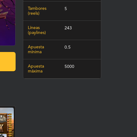
Tambores
5
(reels)
Líneas
243
(paylines)
Apuesta
0.5
mínima
Apuesta
5000
máxima