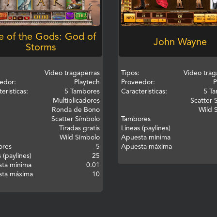
e of the Gods: God of
John Wayne
Storms
:
Video tragaperras
Tipos:
Video trag
edor:
Playtech
Proveedor:
P
eristicas:
5 Tambores
Caracteristicas:
5 T
Multiplicadores
Scatter 
Ronda de Bono
Wild 
Scatter Símbolo
Tambores
Tiradas gratis
Líneas (paylines)
Wild Símbolo
Apuesta mínima
ores
5
Apuesta máxima
 (paylines)
25
ta mínima
0.01
ta máxima
10