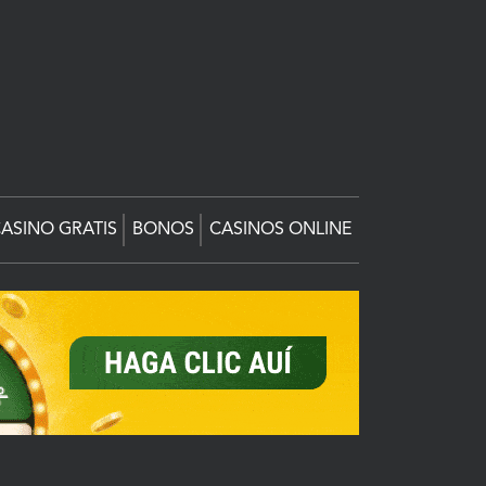
ASINO GRATIS
BONOS
CASINOS ONLINE