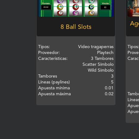
Ag
8 Ball Slots
Tipos:
Video tragaperras
Tipos
Proveedor:
Playtech
Prove
Caracteristicas:
3 Tambores
Caract
Scatter Símbolo
Wild Símbolo
Tambores
3
Líneas (paylines)
5
Apuesta mínima
0.01
Apuesta máxima
0.02
Tamb
Líneas
Apues
Apues