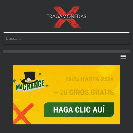
TRAGAMONEDAS