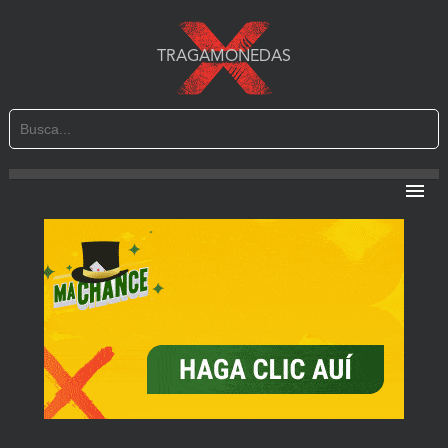
TRAGAMONEDAS