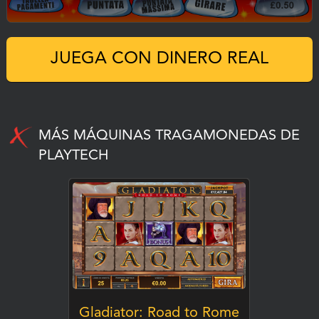
JUEGA CON DINERO REAL
MÁS MÁQUINAS TRAGAMONEDAS DE
PLAYTECH
JUEGA
Gladiator: Road to Rome