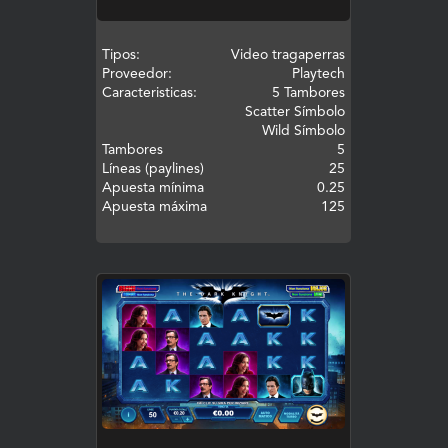
Tipos:
Video tragaperras
Proveedor:
Playtech
Caracteristicas:
5 Tambores
Scatter Símbolo
Wild Símbolo
Tambores
5
Líneas (paylines)
25
Apuesta mínima
0.25
Apuesta máxima
125
JUEGA