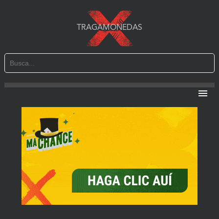
TRAGAMONEDAS