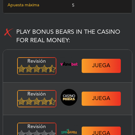
Apuesta máxima
5
PLAY BONUS BEARS IN THE CASINO
FOR REAL MONEY:
Revisión
JUEGA
Revisión
JUEGA
Revisión
JUEGA