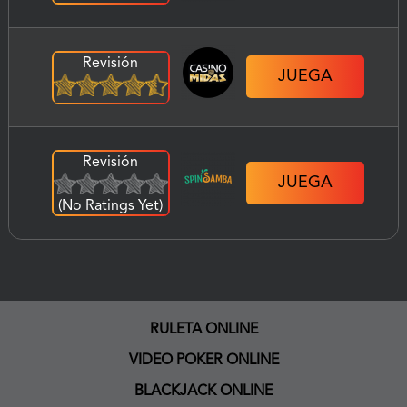
Revisión
JUEGA
Revisión
JUEGA
(No Ratings Yet)
RULETA ONLINE
VIDEO POKER ONLINE
BLACKJACK ONLINE