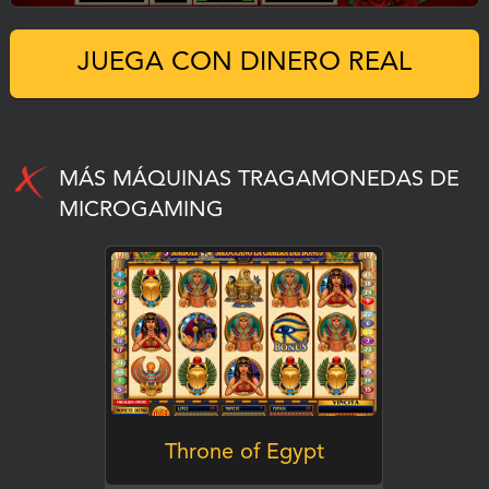
JUEGA CON DINERO REAL
MÁS MÁQUINAS TRAGAMONEDAS DE
MICROGAMING
JUEGA
Throne of Egypt