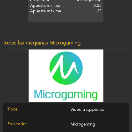
Apuesta mínima
0.25
Apuesta máxima
25
Todas las máquinas Microgaming
Tipos
Video tragaperras
Proveedor
Microgaming