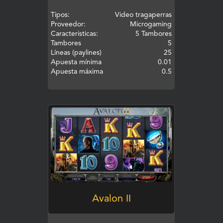
Tipos:
Video tragaperras
Proveedor:
Microgaming
Caracteristicas:
5 Tambores
Tambores
5
Líneas (paylines)
25
Apuesta mínima
0.01
Apuesta máxima
0.5
JUEGA
Avalon II