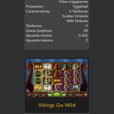
Video tragaperras
Proveedor:
Yggdrasil
Caracteristicas:
5 Tambores
Scatter Símbolo
Wild Símbolo
Tambores
5
Líneas (paylines)
58
Apuesta mínima
0.002
Apuesta máxima
2
JUEGA
Vikings Go Wild