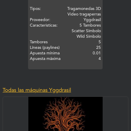
Tipos:
Tragamonedas 3D
Video tragaperras
Proveedor:
Yggdrasil
Caracteristicas:
5 Tambores
Scatter Símbolo
Wild Símbolo
Tambores
5
Líneas (paylines)
25
Apuesta mínima
0.01
Apuesta máxima
4
Todas las máquinas Yggdrasil