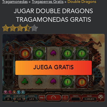
Tragamonedas
»
Tragaperras Gratis
»
Double Dragons
JUGAR DOUBLE DRAGONS
TRAGAMONEDAS GRATIS
JUEGA GRATIS