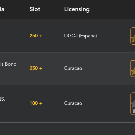
da
Slot
Licensing
250 +
DGOJ (España)
tis Bono
250 +
Curacao
NS,
100 +
Curacao
(