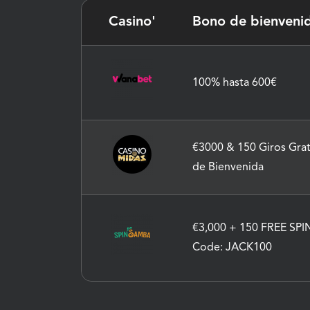
Casino'
Bono de bienveni
100% hasta 600€
€3000 & 150 Giros Gra
de Bienvenida
€3,000 + 150 FREE SPI
Code: JACK100