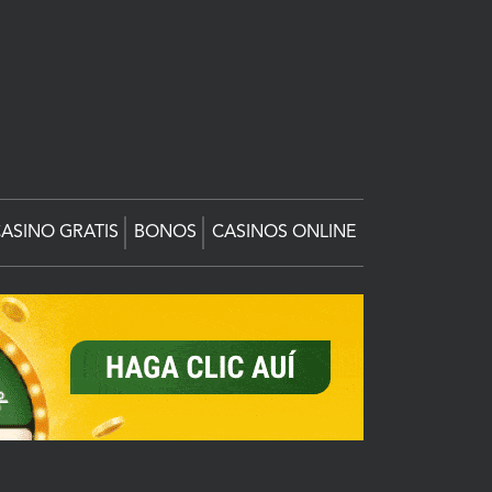
ASINO GRATIS
BONOS
CASINOS ONLINE