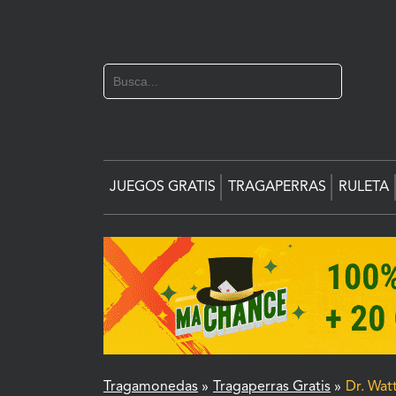
JUEGOS GRATIS
TRAGAPERRAS
RULETA
Tragamonedas
»
Tragaperras Gratis
»
Dr. Wat