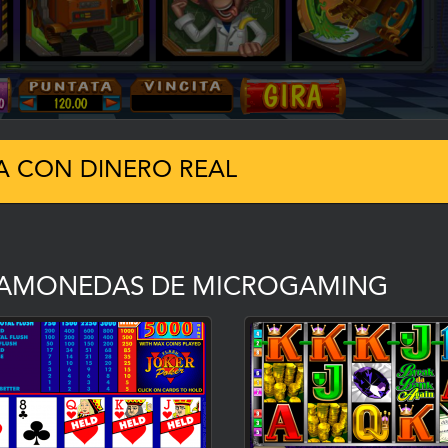
A CON DINERO REAL
GAMONEDAS DE MICROGAMING