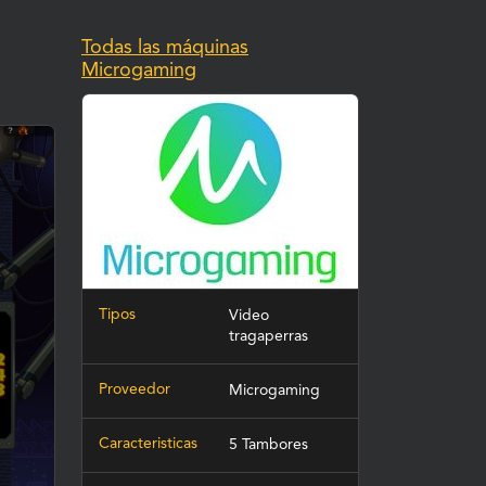
Todas las máquinas
Microgaming
Tipos
Video
tragaperras
Proveedor
Microgaming
Caracteristicas
5 Tambores