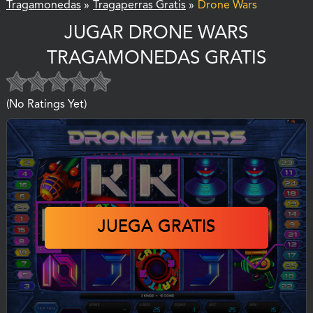
Tragamonedas
»
Tragaperras Gratis
»
Drone Wars
JUGAR DRONE WARS
TRAGAMONEDAS GRATIS
(No Ratings Yet)
JUEGA GRATIS