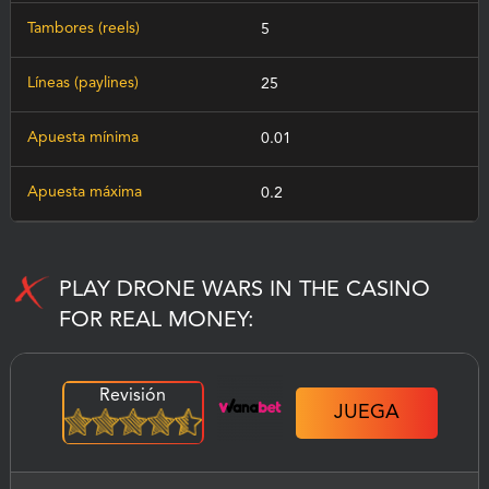
Tambores (reels)
5
Líneas (paylines)
25
Apuesta mínima
0.01
Apuesta máxima
0.2
PLAY DRONE WARS IN THE CASINO
FOR REAL MONEY:
Revisión
JUEGA