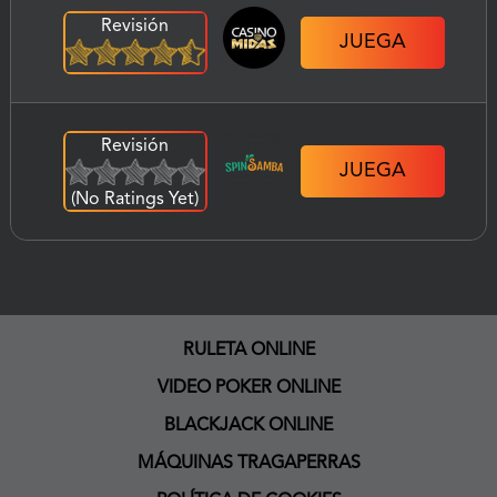
Revisión
JUEGA
Revisión
JUEGA
(No Ratings Yet)
RULETA ONLINE
VIDEO POKER ONLINE
BLACKJACK ONLINE
MÁQUINAS TRAGAPERRAS