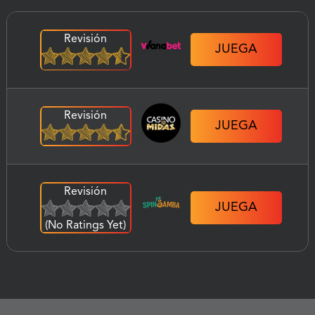
Revisión
JUEGA
Revisión
JUEGA
Revisión
JUEGA
(No Ratings Yet)