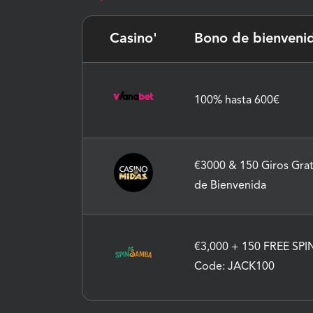
Casino'
Bono de bienveni
100% hasta 600€
€3000 & 150 Giros Gra
de Bienvenida
€3,000 + 150 FREE SPI
Code: JACK100