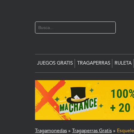
JUEGOS GRATIS
TRAGAPERRAS
RULETA
Tragamonedas
»
Tragaperras Gratis
»
Esquele