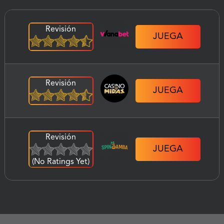
Revisión
JUEGA
Revisión
JUEGA
Revisión
JUEGA
(No Ratings Yet)