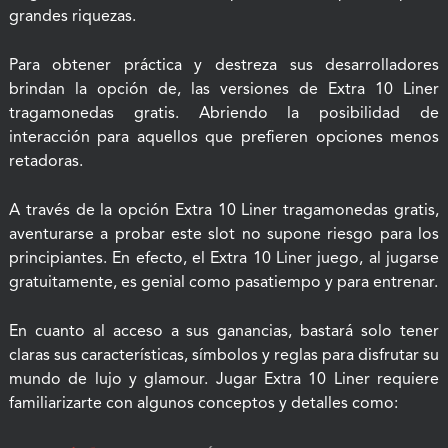
grandes riquezas.
Para obtener práctica y destreza sus desarrolladores
brindan la opción de, las versiones de Extra 10 Liner
tragamonedas gratis. Abriendo la posibilidad de
interacción para aquellos que prefieren opciones menos
retadoras.
A través de la opción Extra 10 Liner tragamonedas gratis,
aventurarse a probar este slot no supone riesgo para los
principiantes. En efecto, el Extra 10 Liner juego, al jugarse
gratuitamente, es genial como pasatiempo y para entrenar.
En cuanto al acceso a sus ganancias, bastará solo tener
claras sus características, símbolos y reglas para disfrutar su
mundo de lujo y glamour. Jugar Extra 10 Liner requiere
familiarizarte con algunos conceptos y detalles como: