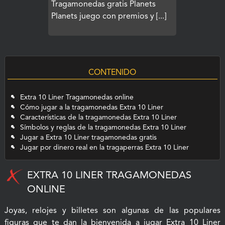
Tragamonedas gratis Planets
Planets juego con premios y [...]
CONTENIDO
Extra 10 Liner Tragamonedas online
Cómo jugar a la tragamonedas Extra 10 Liner
Características de la tragamonedas Extra 10 Liner
Símbolos y reglas de la tragamonedas Extra 10 Liner
Jugar a Extra 10 Liner tragamonedas gratis
Jugar por dinero real en la tragaperras Extra 10 Liner
EXTRA 10 LINER TRAGAMONEDAS
ONLINE
Joyas, relojes y billetes son algunas de las populares
figuras que te dan la bienvenida a jugar Extra 10 Liner