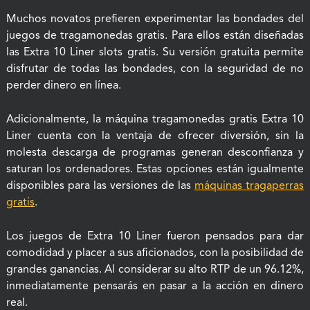
Muchos novatos prefieren experimentar las bondades del
juegos de tragamonedas gratis. Para ellos están diseñadas
las Extra 10 Liner slots gratis. Su versión gratuita permite
disfrutar de todas las bondades, con la seguridad de no
perder dinero en línea.
Adicionalmente, la máquina tragamonedas gratis Extra 10
Liner cuenta con la ventaja de ofrecer diversión, sin la
molesta descarga de programas generan desconfianza y
saturan los ordenadores. Estas opciones están igualmente
disponibles para las versiones de las
máquinas tragaperras
gratis
.
Los juegos de Extra 10 Liner fueron pensados para dar
comodidad y placer a sus aficionados, con la posibilidad de
grandes ganancias. Al considerar su alto RTP de un 96.12%,
inmediatamente pensarás en pasar a la acción en dinero
real.