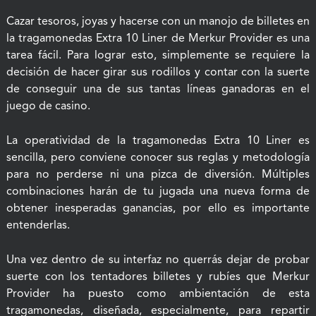
Cazar tesoros, joyas y hacerse con un manojo de billetes en
la tragamonedas Extra 10 Liner de Merkur Provider es una
tarea fácil. Para lograr esto, simplemente se requiere la
decisión de hacer girar sus rodillos y contar con la suerte
de conseguir una de sus tantas líneas ganadoras en el
juego de casino.
La operatividad de la tragamonedas Extra 10 Liner es
sencilla, pero conviene conocer sus reglas y metodología
para no perderse ni una pizca de diversión. Múltiples
combinaciones harán de tu jugada una nueva forma de
obtener inesperadas ganancias, por ello es importante
entenderlas.
Una vez dentro de su interfaz no querrás dejar de probar
suerte con los tentadores billetes y rubíes que Merkur
Provider ha puesto como ambientación de esta
tragamonedas, diseñada, especialmente, para repartir