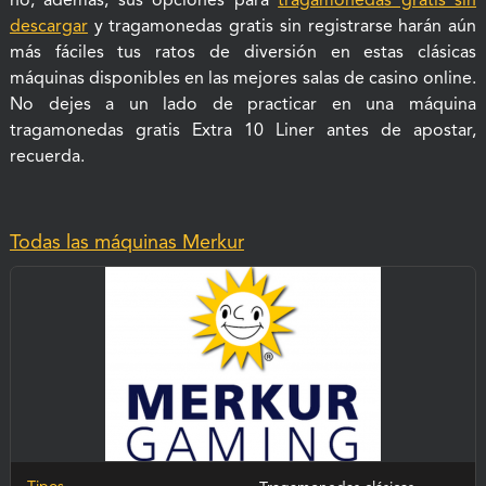
no, además, sus opciones para
tragamonedas gratis sin
descargar
y tragamonedas gratis sin registrarse harán aún
más fáciles tus ratos de diversión en estas clásicas
máquinas disponibles en las mejores salas de casino online.
No dejes a un lado de practicar en una máquina
tragamonedas gratis Extra 10 Liner antes de apostar,
recuerda.
Todas las máquinas Merkur