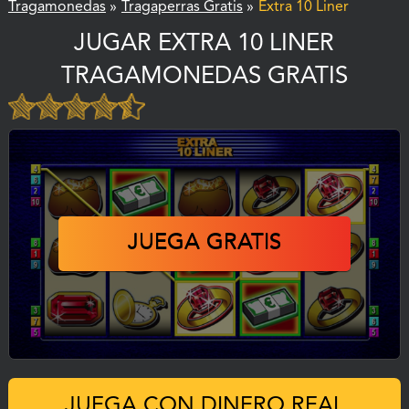
Tragamonedas
»
Tragaperras Gratis
»
Extra 10 Liner
JUGAR EXTRA 10 LINER
TRAGAMONEDAS GRATIS
JUEGA GRATIS
JUEGA CON DINERO REAL