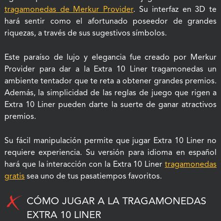
tragamonedas de Merkur Provider
. Su interfaz en 3D te
hará sentir como el afortunado poseedor de grandes
riquezas, a través de sus sugestivos símbolos.
Este paraíso de lujo y elegancia fue creado por Merkur
Provider para dar a la Extra 10 Liner tragamonedas un
ambiente tentador que te reta a obtener grandes premios.
Además, la simplicidad de las reglas de juego que rigen a
Extra 10 Liner pueden darte la suerte de ganar atractivos
premios.
Su fácil manipulación permite que jugar Extra 10 Liner no
requiere experiencia. Su versión para idioma en español
hará que la interacción con la Extra 10 Liner
tragamonedas
gratis
sea uno de tus pasatiempos favoritos.
CÓMO JUGAR A LA TRAGAMONEDAS
EXTRA 10 LINER