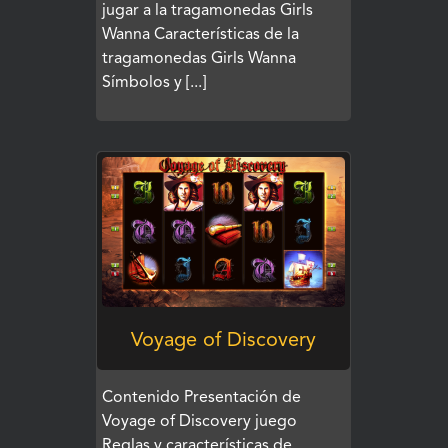
jugar a la tragamonedas Girls
Wanna Características de la
tragamonedas Girls Wanna
Símbolos y [...]
JUEGA
Voyage of Discovery
Contenido Presentación de
Voyage of Discovery juego
Reglas y características de