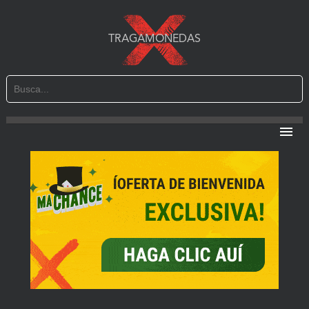
TRAGAMONEDAS