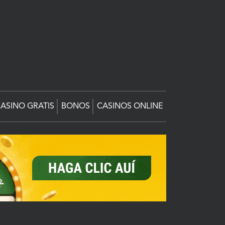
ASINO GRATIS
BONOS
CASINOS ONLINE