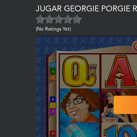
JUGAR GEORGIE PORGIE 
(No Ratings Yet)