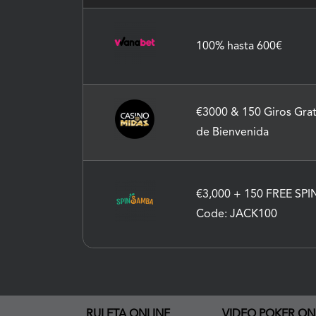
100% hasta 600€
€3000 & 150 Giros Gra
de Bienvenida
€3,000 + 150 FREE SPI
Code: JACK100
RULETA ONLINE
VIDEO POKER ON