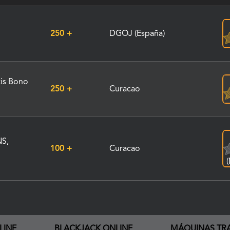
250 +
DGOJ (España)
tis Bono
250 +
Curacao
NS,
100 +
Curacao
(
LINE
BLACKJACK ONLINE
MÁQUINAS TR