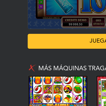
JUEG
MÁS MÁQUINAS TRA