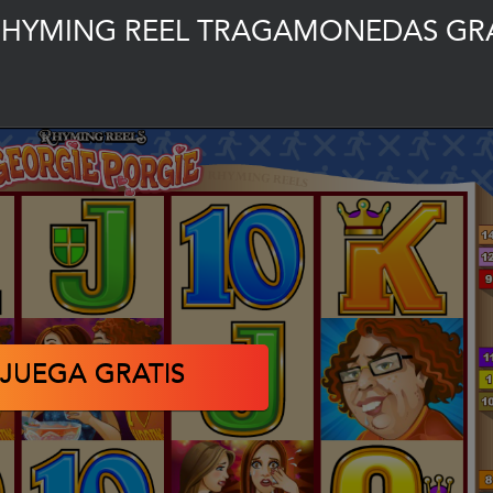
RHYMING REEL TRAGAMONEDAS GRA
JUEGA GRATIS