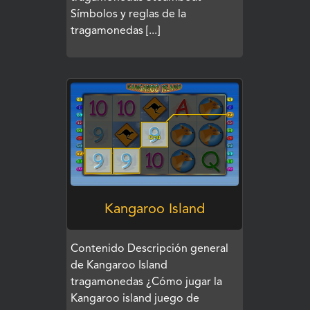
Símbolos y reglas de la
tragamonedas [...]
JUEGA
Kangaroo Island
Contenido Descripción general
de Kangaroo Island
tragamonedas ¿Cómo jugar la
Kangaroo island juego de