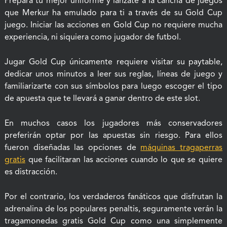
Prepara tu mejor uniforme y lánzate a la cancha de juegos
que Merkur ha emulado para ti a través de su Gold Cup
juego. Iniciar las acciones en Gold Cup no requiere mucha
experiencia, ni siquiera como jugador de futbol.
Jugar Gold Cup únicamente requiere visitar su paytable,
dedicar unos minutos a leer sus reglas, líneas de juego y
familiarizarte con sus símbolos para luego escoger el tipo
de apuesta que te llevará a ganar dentro de este slot.
En muchos casos los jugadores más conservadores
preferirán optar por las apuestas sin riesgo. Para ellos
fueron diseñadas las opciones de
máquinas tragaperras
gratis
que facilitaran las acciones cuando lo que se quiere
es distracción.
Por el contrario, los verdaderos fanáticos que disfrutan la
adrenalina de los populares penaltis, seguramente verán la
tragamonedas gratis Gold Cup como una simplemente