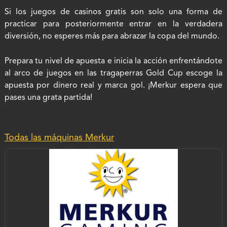
Si los juegos de casinos gratis son solo una forma de
practicar para posteriormente entrar en la verdadera
diversión, no esperes más para abrazar la copa del mundo.
Prepara tu nivel de apuesta e inicia la acción enfrentándote
al arco de juegos en las tragaperras Gold Cup escoge la
apuesta por dinero real y marca gol. ¡Merkur espera que
pases una grata partida!
Todas las máquinas Merkur