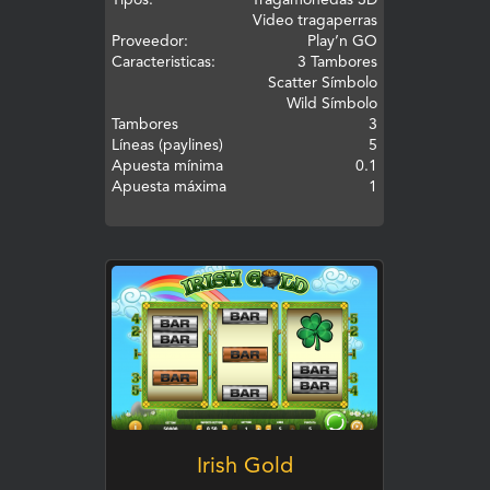
Tipos:
Tragamonedas 3D
Video tragaperras
Proveedor:
Play’n GO
Caracteristicas:
3 Tambores
Scatter Símbolo
Wild Símbolo
Tambores
3
Líneas (paylines)
5
Apuesta mínima
0.1
Apuesta máxima
1
JUEGA
Irish Gold