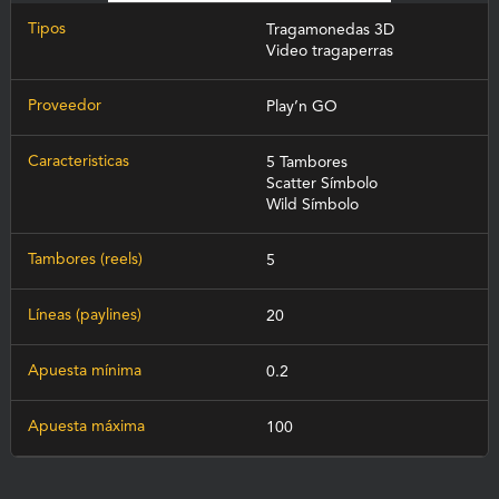
Tipos
Tragamonedas 3D
Video tragaperras
Proveedor
Play’n GO
Caracteristicas
5 Tambores
Scatter Símbolo
Wild Símbolo
Tambores (reels)
5
Líneas (paylines)
20
Apuesta mínima
0.2
Apuesta máxima
100