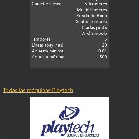
Caracteristicas:
5 Tambores
Multiplicadores
Ronda de Bono
Scatter Símbolo
Tiradas gratis
Wild Símbolo
Tambores
5
Líneas (paylines)
20
Apuesta mínima
0.01
Apuesta máxima
500
Todas las máquinas Playtech