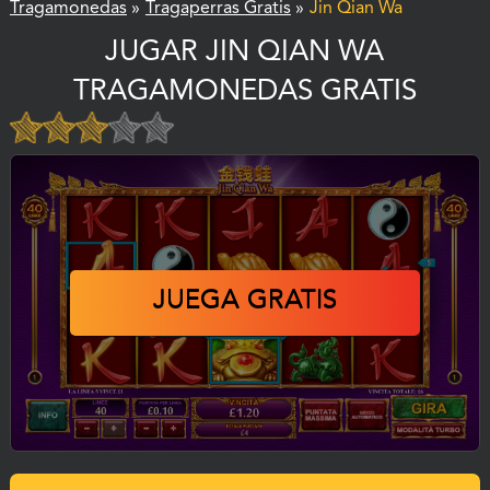
Tragamonedas
»
Tragaperras Gratis
»
Jin Qian Wa
JUGAR JIN QIAN WA
TRAGAMONEDAS GRATIS
JUEGA GRATIS