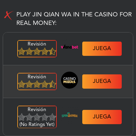
PLAY JIN QIAN WA IN THE CASINO FOR
REAL MONEY:
Revisión
JUEGA
Revisión
JUEGA
Revisión
JUEGA
(No Ratings Yet)