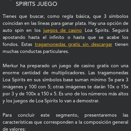
SPIRITS JUEGO
Tienes que buscar, como regla básica, que 3 símbolos
coincidan en las líneas para ganar plata. Hay una opción de
auto spin en los
juegos de casino
Loa Spirits. Seguirá
apostando hasta el infinito o hasta que se acabe los
fondos. Estas
tragamonedas gratis sin descargar
tienen
muchas conductas particulares.
Merkur ha preparado un juego de casino gratis con una
enorme cantidad de multiplicadores. Las tragamonedas
Loa Spirits en sus símbolos base suman mínimo 5x para 3
imágenes y 100 con 5; otras imágenes te darán 10x o 15x
por 3 y de 100x a 150 x 5. Es uno de los números más altos
y los juegos de Loa Spirits lo van a demostrar.
Para concluir este segmento, presentaremos las
características que corresponden a la composición general
de valores: