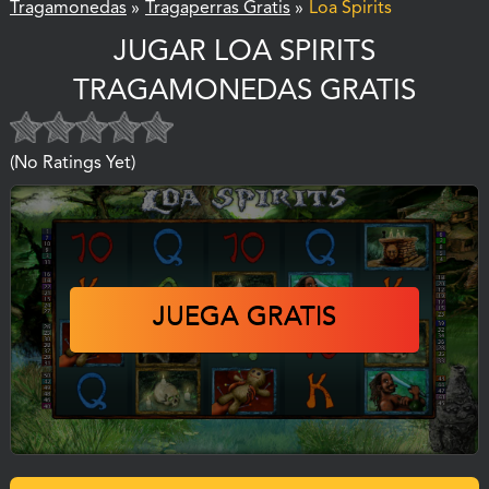
Tragamonedas
»
Tragaperras Gratis
»
Loa Spirits
JUGAR LOA SPIRITS
TRAGAMONEDAS GRATIS
(No Ratings Yet)
JUEGA GRATIS