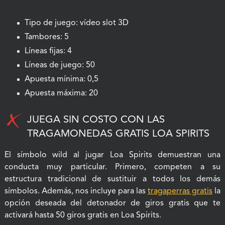
Tipo de juego: vídeo slot 3D
Tambores: 5
Líneas fijas: 4
Líneas de juego: 50
Apuesta mínima: 0,5
Apuesta máxima: 20
JUEGA SIN COSTO CON LAS
TRAGAMONEDAS GRATIS LOA SPIRITS
El símbolo wild al jugar Loa Spirits demuestran una
conducta muy particular. Primero, competen a su
estructura tradicional de sustituir a todos los demás
símbolos. Además, nos incluye para las
tragaperras gratis
la
opción deseada del detonador de giros gratis que te
activará hasta 50 giros gratis en Loa Spirits.