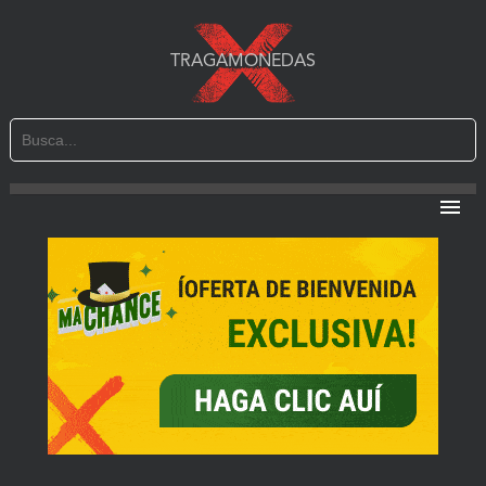
TRAGAMONEDAS