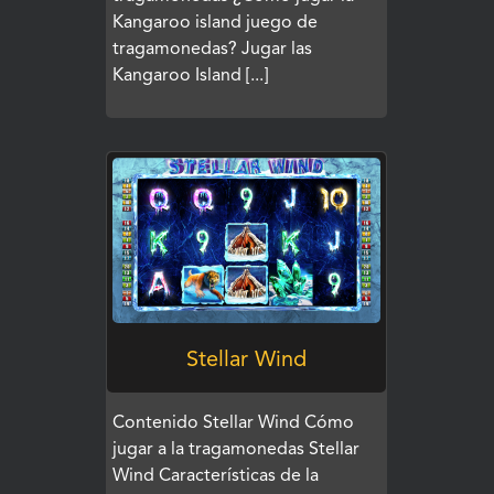
Kangaroo island juego de
tragamonedas? Jugar las
Kangaroo Island [...]
JUEGA
Stellar Wind
Contenido Stellar Wind Cómo
jugar a la tragamonedas Stellar
Wind Características de la