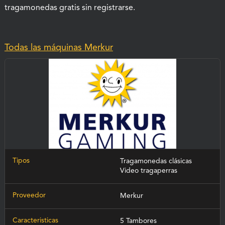
tragamonedas gratis sin registrarse.
Todas las máquinas Merkur
Tipos
Tragamonedas clásicas
Video tragaperras
Proveedor
Merkur
Caracteristicas
5 Tambores