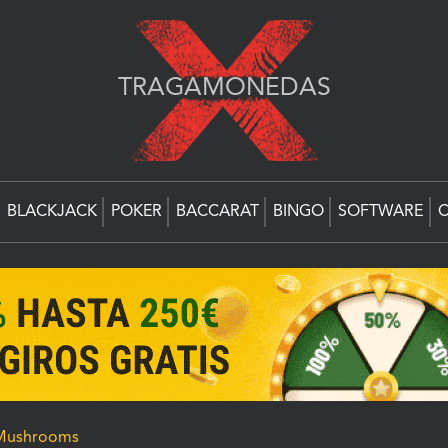
TRAGAMONEDAS
BLACKJACK
POKER
BACCARAT
BINGO
SOFTWARE
C
Mushrooms