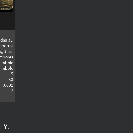
das 3D
aperras
gdrasil
ambores
Símbolo
Símbolo
5
58
0.002
2
EY: