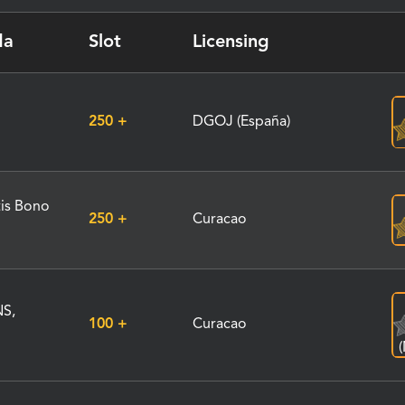
da
Slot
Licensing
250 +
DGOJ (España)
tis Bono
250 +
Curacao
NS,
100 +
Curacao
(