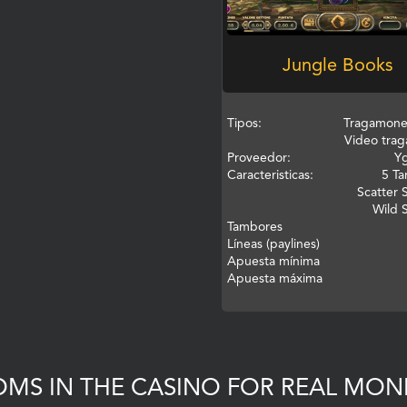
Jungle Books
Tipos:
Tragamone
Video trag
Proveedor:
Yg
Caracteristicas:
5 T
Scatter 
Wild 
Tambores
Líneas (paylines)
Apuesta mínima
Apuesta máxima
MS IN THE CASINO FOR REAL MON