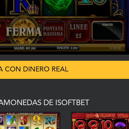
A CON DINERO REAL
AMONEDAS DE ISOFTBET