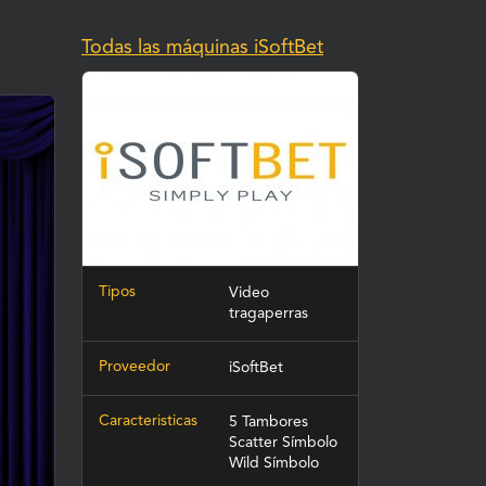
Todas las máquinas iSoftBet
Tipos
Video
tragaperras
Proveedor
iSoftBet
Caracteristicas
5 Tambores
Scatter Símbolo
Wild Símbolo