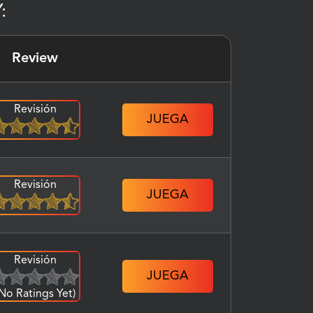
:
Review
Revisión
JUEGA
Revisión
JUEGA
Revisión
JUEGA
No Ratings Yet)