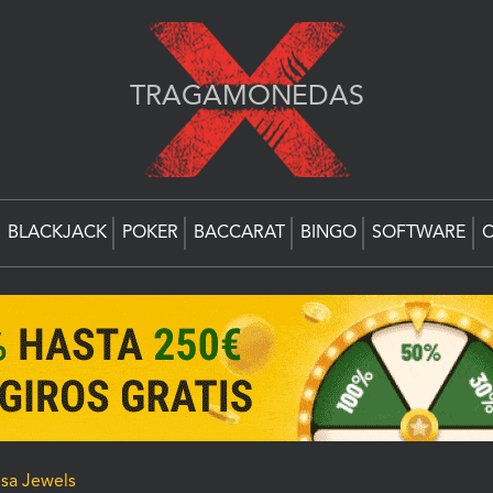
TRAGAMONEDAS
BLACKJACK
POKER
BACCARAT
BINGO
SOFTWARE
C
sa Jewels