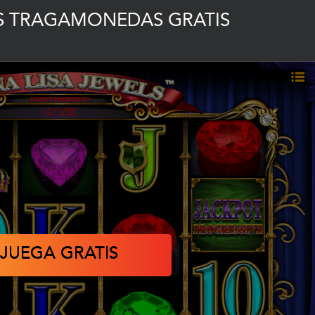
S TRAGAMONEDAS GRATIS
JUEGA GRATIS