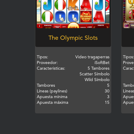
The Olympic Slots
Tipos:
Video tragaperras
Tipos
Proveedor:
iSoftBet
Prove
Caracteristicas:
5 Tambores
Caract
Scatter Símbolo
Wild Símbolo
Tambores
5
Tamb
Líneas (paylines)
30
Líneas
Apuesta mínima
3
Apues
Apuesta máxima
15
Apues