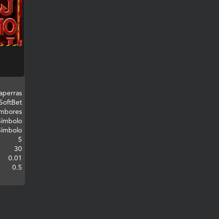
d
aperras
iSoftBet
ambores
Símbolo
Símbolo
5
30
0.01
0.5