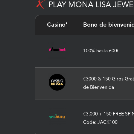
PLAY MONA LISA JEWE
Casino'
Bono de bienveni
100% hasta 600€
€3000 & 150 Giros Gra
de Bienvenida
€3,000 + 150 FREE SPI
Code: JACK100