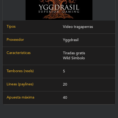
Tipos
Video tragaperras
Proveedor
Yggdrasil
Caracteristicas
Tiradas gratis
Wild Símbolo
Tambores (reels)
5
Líneas (paylines)
20
Apuesta máxima
40