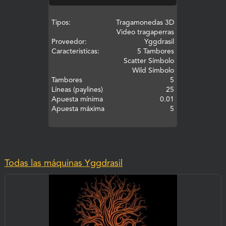
Tipos:
Tragamonedas 3D
Video tragaperras
Proveedor:
Yggdrasil
Caracteristicas:
5 Tambores
Scatter Símbolo
Wild Símbolo
Tambores
5
Líneas (paylines)
25
Apuesta mínima
0.01
Apuesta máxima
5
Todas las máquinas Yggdrasil