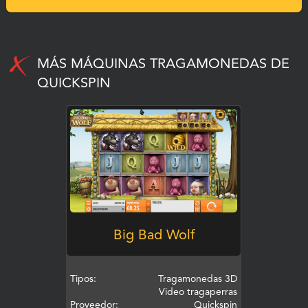
MÁS MÁQUINAS TRAGAMONEDAS DE
QUICKSPIN
JUEGA
Big Bad Wolf
Tipos:
Tragamonedas 3D
Video tragaperras
Proveedor:
Quickspin