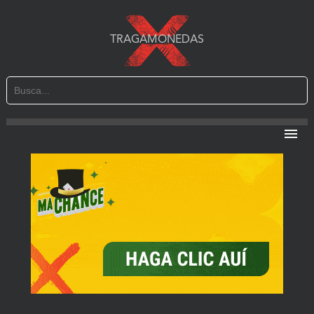
TRAGAMONEDAS