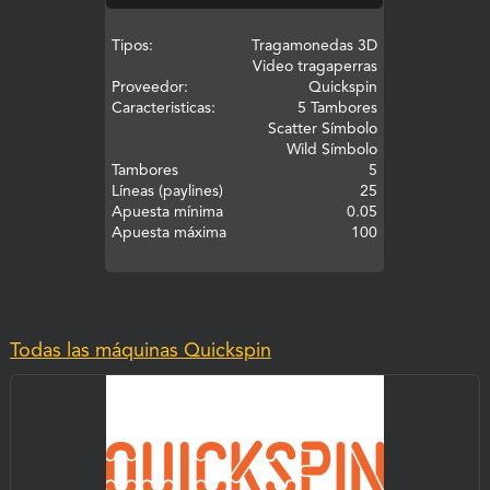
Tipos:
Tragamonedas 3D
Video tragaperras
Proveedor:
Quickspin
Caracteristicas:
5 Tambores
Scatter Símbolo
Wild Símbolo
Tambores
5
Líneas (paylines)
25
Apuesta mínima
0.05
Apuesta máxima
100
Todas las máquinas Quickspin