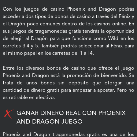
Con los juegos de casino Phoenix and Dragon podrás
acceder a dos tipos de bonos de casino a través del Fénix y
el Dragón poco comunes dentro de los casinos online. En
sus juegos de tragamonedas gratis tendrás la oportunidad
de elegir al Dragón para que funcione como Wild en los
carretes 3,4 y 5. También podrás seleccionar al Fénix para
el mismo papel en los carretes del 1 a l 4.
Entre los diversos bonos de casino que ofrece el juego
Phoenix and Dragon está la promoción de bienvenido. Se
trata de unos bonos sin depósito que otorgan una
cantidad de dinero gratis para empezar a apostar. Pero no
es retirable en efectivo.
GANAR DINERO REAL CON PHOENIX
AND DRAGON JUEGO
Phoenix and Dragon tragamonedas gratis es una de los