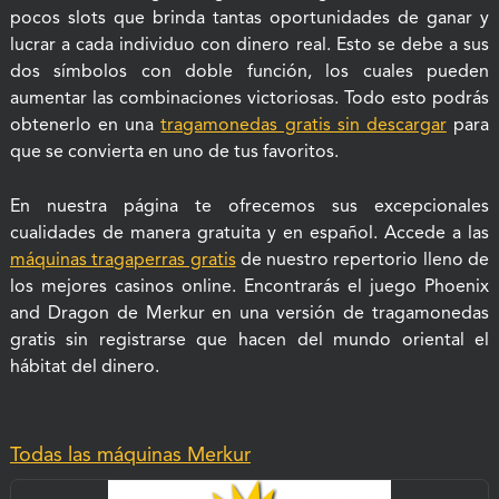
pocos slots que brinda tantas oportunidades de ganar y
lucrar a cada individuo con dinero real. Esto se debe a sus
dos símbolos con doble función, los cuales pueden
aumentar las combinaciones victoriosas. Todo esto podrás
obtenerlo en una
tragamonedas gratis sin descargar
para
que se convierta en uno de tus favoritos.
En nuestra página te ofrecemos sus excepcionales
cualidades de manera gratuita y en español. Accede a las
máquinas tragaperras gratis
de nuestro repertorio lleno de
los mejores casinos online. Encontrarás el juego Phoenix
and Dragon de Merkur en una versión de tragamonedas
gratis sin registrarse que hacen del mundo oriental el
hábitat del dinero.
Todas las máquinas Merkur