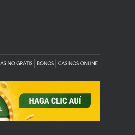
ASINO GRATIS
BONOS
CASINOS ONLINE