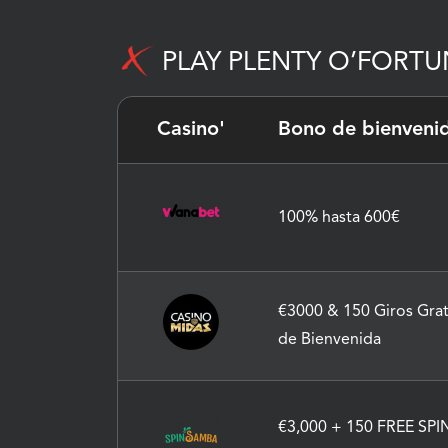
PLAY PLENTY O’FORTU
Casino'
Bono de bienveni
100% hasta 600€
€3000 & 150 Giros Gra
de Bienvenida
€3,000 + 150 FREE SPI