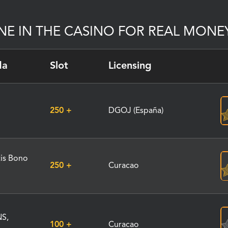
NE IN THE CASINO FOR REAL MONEY
da
Slot
Licensing
250 +
DGOJ (España)
tis Bono
250 +
Curacao
NS,
100 +
Curacao