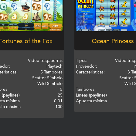
Fortunes of the Fox
Ocean Princess
:
Video tragaperras
Tipos:
Video trag
edor:
Playtech
Proveedor:
P
eristicas:
5 Tambores
Caracteristicas:
3 T
Scatter Símbolo
Scatter 
Wild Símbolo
Wild 
ores
5
Tambores
 (paylines)
25
Líneas (paylines)
ta mínima
0.01
Apuesta mínima
ta máxima
100