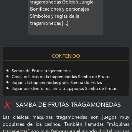
tragamonedas Golden Jungle
Bonificaciones y personajes
Símbolos y reglas de la
tragamonedas [...]
CONTENIDO
Samba de Frutas tragamonedas
Características de la tragamonedas Samba de Frutas
Jugar a la tragamonedas gratis Samba de Frutas
Jugar por dinero real en la tragaperras Samba de Frutas
SAMBA DE FRUTAS TRAGAMONEDAS
Las clásicas máquinas tragamonedas son juegos muy
populares de los casinos. También llamadas “máquinas
tragaperras” son muy famosas en el mundo digital por sus