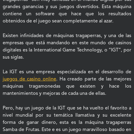
grandes ganancias y sus juegos divertidos. Esta máquina
contiene un software que hace que los resultados
obtenidos de el juego sean completamente al azar.
Existen infinidades de máquinas tragaperras, y una de las
empresas que está mandando en este mundo de casinos
digitales es la International Game Technology, o “IGT”, por
sus siglas.
La IGT es una empresa especializada en el desarrollo de
juegos de casino online
. Ha creado parte de las mejores
máquinas tragamonedas que existen y hace los
mantenimientos y mejoras de cada una de ellas.
Pero, hay un juego de la IGT que se ha vuelto el favorito a
nivel mundial por su temática llamativa y su excelente
forma de ganar dinero, esta es la máquina tragaperras
Samba de Frutas. Este e es un juego maravilloso basado en