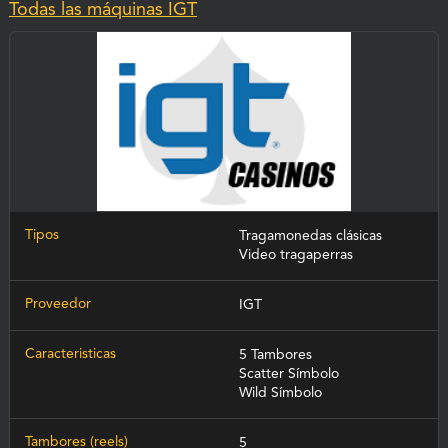
Todas las máquinas IGT
Tipos
Tragamonedas clásicas
Video tragaperras
Proveedor
IGT
Caracteristicas
5 Tambores
Scatter Símbolo
Wild Símbolo
Tambores (reels)
5