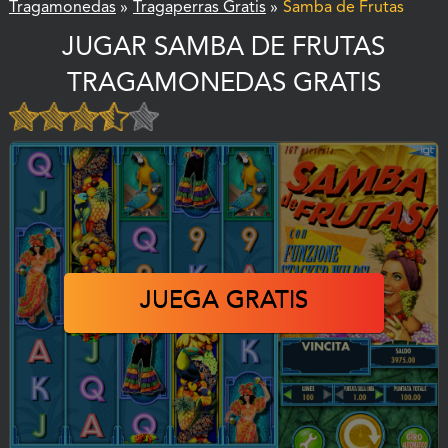
Tragamonedas
»
Tragaperras Gratis
»
Samba de Frutas
JUGAR SAMBA DE FRUTAS
TRAGAMONEDAS GRATIS
JUEGA GRATIS