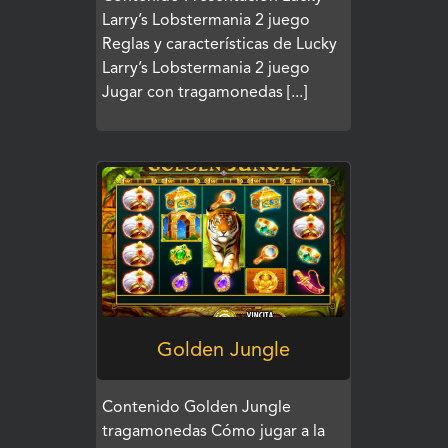
Larry’s Lobstermania 2 juego
Reglas y características de Lucky
Larry’s Lobstermania 2 juego
Jugar con tragamonedas [...]
JUEGA
Golden Jungle
Contenido Golden Jungle
tragamonedas Cómo jugar a la