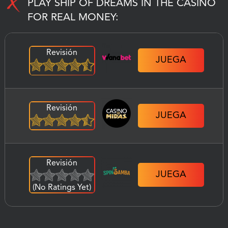
PLAY SHIP OF DREAMS IN THE CASINO
FOR REAL MONEY:
Revisión
JUEGA
Revisión
JUEGA
Revisión
JUEGA
(No Ratings Yet)