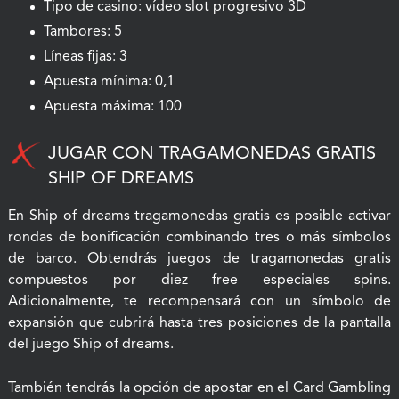
Tipo de casino: vídeo slot progresivo 3D
Tambores: 5
Líneas fijas: 3
Apuesta mínima: 0,1
Apuesta máxima: 100
JUGAR CON TRAGAMONEDAS GRATIS
SHIP OF DREAMS
En Ship of dreams tragamonedas gratis es posible activar
rondas de bonificación combinando tres o más símbolos
de barco. Obtendrás juegos de tragamonedas gratis
compuestos por diez free especiales spins.
Adicionalmente, te recompensará con un símbolo de
expansión que cubrirá hasta tres posiciones de la pantalla
del juego Ship of dreams.
También tendrás la opción de apostar en el Card Gambling