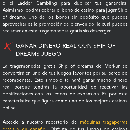
o el Ladder Gambling para duplicar tus ganancias.
Asimismo, podrás cobrar el bono de casino para jugar Ship
of dreams. Uno de los bonos sin depósito que puedes
aprovechar es la promoción de bienvenido, la cual puedes
reclamar en esta tragamonedas gratis sin descargar.
GANAR DINERO REAL CON SHIP OF
DREAMS JUEGO
La tragamonedas gratis Ship of dreams de Merkur se
convertirá en uno de tus juegos favoritos por su barco de
recompensas. Este símbolo te hará ganar mucho dinero
real porque tendrás la oportunidad de reactivar las
bonificaciones con los íconos de expansión. Es por esta
característica que figura como uno de los mejores casinos
online.
Accede a nuestro repertorio de
máquinas tragaperras
gratis y en español
. Disfruta de tus juegos de casinos