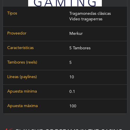
Tipos
Tragamonedas clásicas
Video tragaperras
Proveedor
Merkur
Caracteristicas
5 Tambores
Tambores (reels)
5
Líneas (paylines)
10
Apuesta mínima
0.1
Apuesta máxima
100