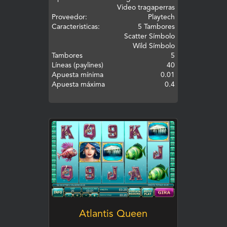
Video tragaperras
Proveedor:
Playtech
Caracteristicas:
5 Tambores
Scatter Símbolo
Wild Símbolo
Tambores
5
Líneas (paylines)
40
Apuesta mínima
0.01
Apuesta máxima
0.4
JUEGA
Atlantis Queen