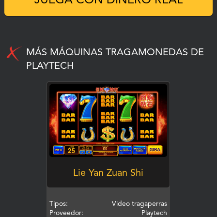
JUEGA CON DINERO REAL
MÁS MÁQUINAS TRAGAMONEDAS DE
PLAYTECH
JUEGA
Lie Yan Zuan Shi
Tipos:
Video tragaperras
Proveedor:
Playtech