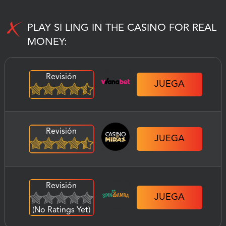
PLAY SI LING IN THE CASINO FOR REAL
MONEY:
Revisión
JUEGA
Revisión
JUEGA
Revisión
JUEGA
(No Ratings Yet)