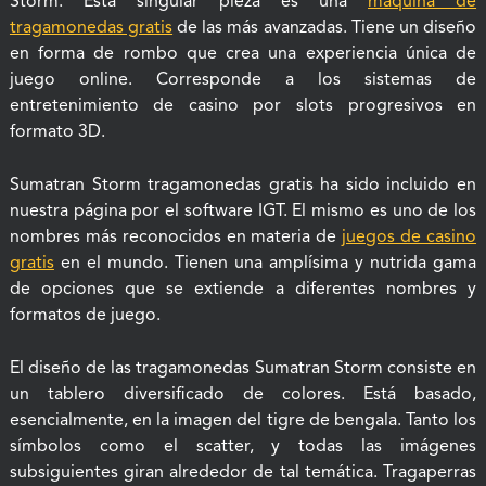
Storm. Esta singular pieza es una
máquina de
tragamonedas gratis
de las más avanzadas. Tiene un diseño
en forma de rombo que crea una experiencia única de
juego online. Corresponde a los sistemas de
entretenimiento de casino por slots progresivos en
formato 3D.
Sumatran Storm tragamonedas gratis ha sido incluido en
nuestra página por el software IGT. El mismo es uno de los
nombres más reconocidos en materia de
juegos de casino
gratis
en el mundo. Tienen una amplísima y nutrida gama
de opciones que se extiende a diferentes nombres y
formatos de juego.
El diseño de las tragamonedas Sumatran Storm consiste en
un tablero diversificado de colores. Está basado,
esencialmente, en la imagen del tigre de bengala. Tanto los
símbolos como el scatter, y todas las imágenes
subsiguientes giran alrededor de tal temática. Tragaperras