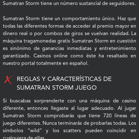
Sumatran Storm tiene un número sustancial de seguidores.
Sumatran Storm tiene un comportamiento único. Haz que
todas las diferentes formas de acceder al premio mayor en
dinero real o por combos de giros se vuelvan realidad. La
máquina tragamonedas gratis Sumatran Storm en cuestión
es sinónimo de ganancias inmediatas y entretenimiento
garantizado. Casinos online como éste ha resaltado en
nuestro portal totalmente en español.
REGLAS Y CARACTERÍSTICAS DE
SUMATRAN STORM JUEGO
Si buscabas sorprenderte con una máquina de casino
diferente, entonces llegaste al lugar adecuado. Al jugar
Sumatran Storm comprobarás que tiene 720 líneas de
juego diferentes. Nunca terminarás de probarlas todas. Los
símbolos “wild” y los scatters pueden coincidir en
cualquiera de ellas.