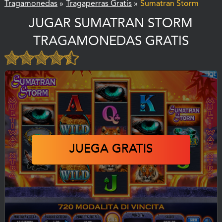
Tragamonedas
»
Tragaperras Gratis
»
Sumatran Storm
JUGAR SUMATRAN STORM
TRAGAMONEDAS GRATIS
JUEGA GRATIS