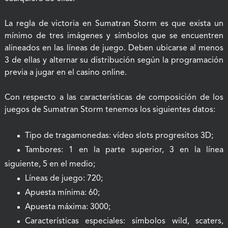
La regla de victoria en Sumatran Storm es que exista un
mínimo de tres imágenes y símbolos que se encuentren
alineados en las líneas de juego. Deben ubicarse al menos
3 de ellas y alternar su distribución según la programación
previa a jugar en el casino online.
Con respecto a las características de composición de los
juegos de Sumatran Storm tenemos los siguientes datos:
Tipo de tragamonedas: vídeo slots progresitos 3D;
Tambores: 1 en la parte superior, 3 en la línea
siguiente, 5 en el medio;
Líneas de juego: 720;
Apuesta mínima: 60;
Apuesta máxima: 3000;
Características especiales: símbolos wild, scaters,