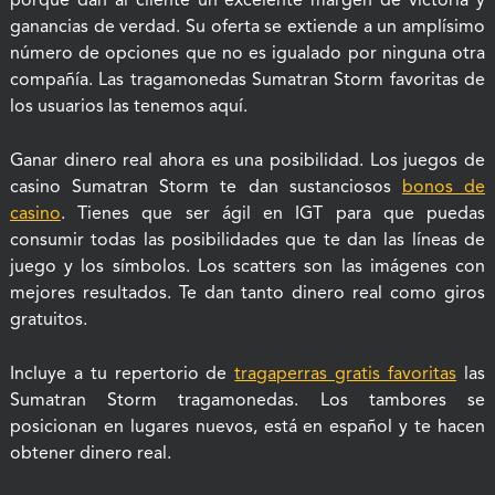
porque dan al cliente un excelente margen de victoria y
ganancias de verdad. Su oferta se extiende a un amplísimo
número de opciones que no es igualado por ninguna otra
compañía. Las tragamonedas Sumatran Storm favoritas de
los usuarios las tenemos aquí.
Ganar dinero real ahora es una posibilidad. Los juegos de
casino Sumatran Storm te dan sustanciosos
bonos de
casino
. Tienes que ser ágil en IGT para que puedas
consumir todas las posibilidades que te dan las líneas de
juego y los símbolos. Los scatters son las imágenes con
mejores resultados. Te dan tanto dinero real como giros
gratuitos.
Incluye a tu repertorio de
tragaperras gratis favoritas
las
Sumatran Storm tragamonedas. Los tambores se
posicionan en lugares nuevos, está en español y te hacen
obtener dinero real.