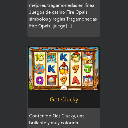
mejores tragamonedas en línea
Juegos de casino Fire Opals:
símbolos y reglas Tragamonedas
Fire Opals, ¡juega [...]
JUEGA
Get Clucky
Contenido Get Clucky, una
brillante y muy colorida