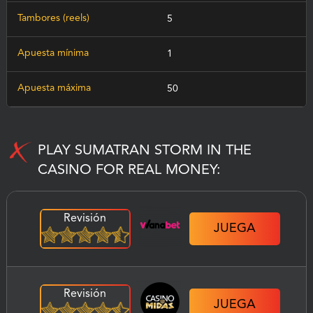
Tambores (reels)
5
Apuesta mínima
1
Apuesta máxima
50
PLAY SUMATRAN STORM IN THE
CASINO FOR REAL MONEY:
Revisión
JUEGA
Revisión
JUEGA