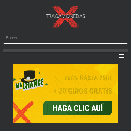
TRAGAMONEDAS