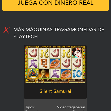
JUEGA CON DINERO REAL
MÁS MÁQUINAS TRAGAMONEDAS DE
PLAYTECH
JUEGA
Silent Samurai
Tipos:
Video tragaperras