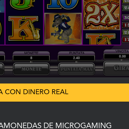
A CON DINERO REAL
GAMONEDAS DE MICROGAMING