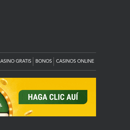
ASINO GRATIS
BONOS
CASINOS ONLINE