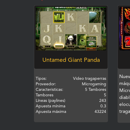
Untamed Giant Panda
Nuev
Tipos:
Video tragaperras
máqu
Proveedor:
Microgaming
Caracteristicas:
5 Tambores
Micr
Tambores
5
diab
Líneas (paylines)
243
elocu
Apuesta mínima
0.3
traga
Apuesta máxima
43224