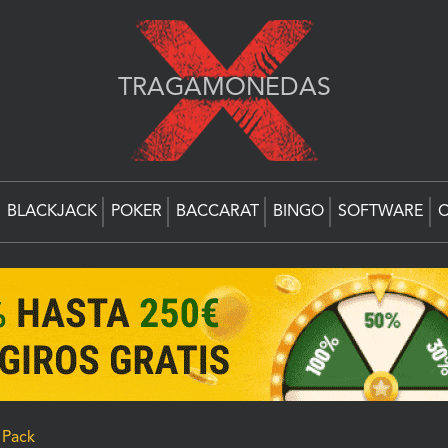
TRAGAMONEDAS
BLACKJACK
POKER
BACCARAT
BINGO
SOFTWARE
C
 Pack