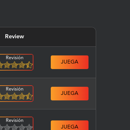
Review
Revisión
JUEGA
Revisión
JUEGA
Revisión
JUEGA