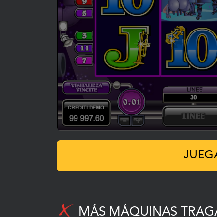
JUEG
MÁS MÁQUINAS TRA