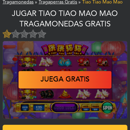
Tragamonedas
»
Tragaperras Gratis
»
Tiao Tiao Mao Mao
JUGAR TIAO TIAO MAO MAO
TRAGAMONEDAS GRATIS
JUEGA GRATIS