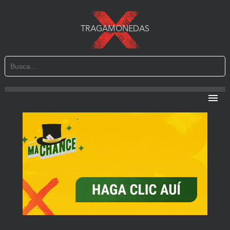
TRAGAMONEDAS