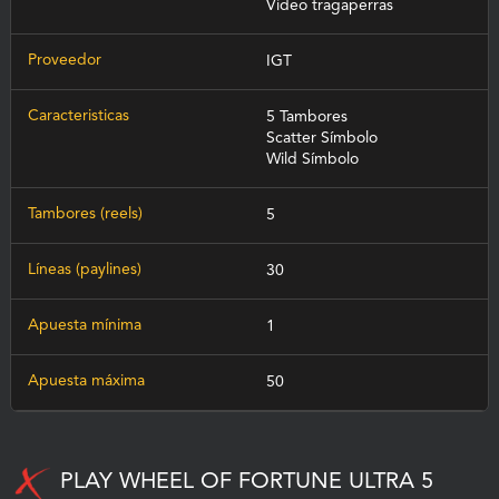
Video tragaperras
Proveedor
IGT
Caracteristicas
5 Tambores
Scatter Símbolo
Wild Símbolo
Tambores (reels)
5
Líneas (paylines)
30
Apuesta mínima
1
Apuesta máxima
50
PLAY WHEEL OF FORTUNE ULTRA 5