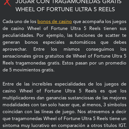
JUGAR CON TRAGAMONEDAS GRATIS
WHEEL OF FORTUNE ULTRA 5 REELS
Cada uno de los
bonos de casino
que acompaña los juegos
de casino Wheel of Fortune Ultra 5 Reels tienen sus
peculiaridades. Por ejemplo, las funciones de scatter te
generan bonos especiales automáticos que debes
aprovechar. Entre los mismos conseguimos los
sensacionales giros gratuitos de Wheel of Fortune Ultra 5
Reels tragamonedas gratis. Estos pasan por un promedio
de 5 movimientos gratis.
Entre de las increíbles especialidades de los juegos de
casino Wheel of Fortune Ultra 5 Reels es que los
multiplicadores dan ganancias sustanciosas de las mejores
modalidades con tan solo hacer que, al menos, 3 símbolos
coincidan con las líneas de juego. Nos atrevemos a decir
que tragamonedas Wheel of Fortune Ultra 5 Reels tiene un
síntoma muy lucrativo en comparación a otros títulos IGT.