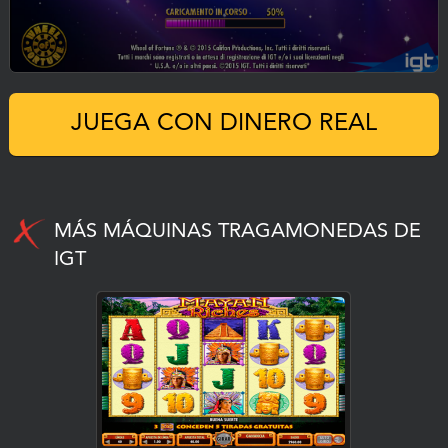
JUEGA CON DINERO REAL
MÁS MÁQUINAS TRAGAMONEDAS DE
IGT
JUEGA