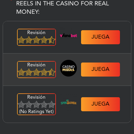
REELS IN THE CASINO FOR REAL
MONEY:
Revisión
JUEGA
Revisión
JUEGA
Revisión
JUEGA
(No Ratings Yet)