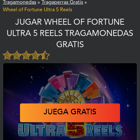
Tragamonedas
»
Tragaperras Gratis
»
Wheel of Fortune Ultra 5 Reels
JUGAR WHEEL OF FORTUNE
ULTRA 5 REELS TRAGAMONEDAS
GRATIS
JUEGA GRATIS