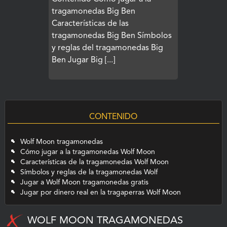
tragamonedas Big Ben
Características de las
tragamonedas Big Ben Símbolos
y reglas del tragamonedas Big
Ben Jugar Big [...]
CONTENIDO
Wolf Moon tragamonedas
Cómo jugar a la tragamonedas Wolf Moon
Características de la tragamonedas Wolf Moon
Símbolos y reglas de la tragamonedas Wolf
Jugar a Wolf Moon tragamonedas gratis
Jugar por dinero real en la tragaperras Wolf Moon
WOLF MOON TRAGAMONEDAS