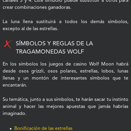
canales 3 y 4. Este símbolo puede substituir a otros para
crear combinaciones ganadoras.
La luna llena sustituirá a todos los demás símbolos,
excepto al de las estrellas.
SÍMBOLOS Y REGLAS DE LA
TRAGAMONEDAS WOLF
En los símbolos los juegos de casino Wolf Moon habrá
desde osos grizzli, osos polares, estrellas, lobos, lunas
llenas y un montón de interesantes símbolos que te
encantarán.
Su temática, junto a sus símbolos, te harán sacar tu instinto
animal y hacer las mejores apuestas que jamás habrías
imaginado.
Bonificación de las estrellas