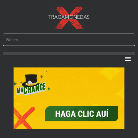
TRAGAMONEDAS