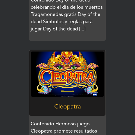
Contenido Day of the dead,
celebrando el día de los muertos
Tragamonedas gratis Day of the
dead Símbolos y reglas para
jugar Day of the dead [...]
JUEGA
Cleopatra
Contenido Hermoso juego
Cleopatra promete resultados